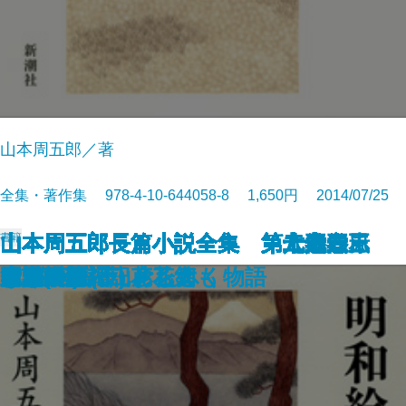
山本周五郎／著
全集・著作集 978-4-10-644058-8 1,650円 2014/07/25
書籍
山本周五郎長篇小説全集 第二十六
山本周五郎長篇小説全集 第二十五
山本周五郎長篇小説全集 第二十四
山本周五郎長篇小説全集 第二十三
山本周五郎長篇小説全集 第二十一
山本周五郎長篇小説全集 第二十二
山本周五郎長篇小説全集 第二十巻
山本周五郎長篇小説全集 第十九巻
山本周五郎長篇小説全集 第十七巻
山本周五郎長篇小説全集 第十八巻
山本周五郎長篇小説全集 第十六巻
山本周五郎長篇小説全集 第十五巻
山本周五郎長篇小説全集 第十四巻
山本周五郎長篇小説全集 第十三巻
山本周五郎長篇小説全集 第十一巻
山本周五郎長篇小説全集 第十二巻
山本周五郎長篇小説全集 第十巻 風
山本周五郎長篇小説全集 第八巻 正
山本周五郎長篇小説全集 第九巻 正
山本周五郎長篇小説全集 第七巻 赤
巻 青べか物語
巻 火の杯
巻 季節のない街
巻 寝ぼけ署長
巻 虚空遍歴(上)
巻 虚空遍歴(下)
新潮記・ちくしょう谷
風雲海南記
天地静大(上)
天地静大(下)
明和絵暦
彦左衛門外記・花筵
楽天旅日記・花も刀も
五瓣の椿・山彦乙女
ながい坂(上)
ながい坂(下)
流太平記
雪記(上)
雪記(下)
ひげ診療譚・おたふく物語