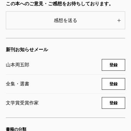
この本へのご意見・ご感想をお待ちしております。
寝ぼけ署長
2014/11/27
山本周五郎／著
感想を送る
1,650円
山本周五郎長篇小説全集 第二十二巻
虚空遍歴（下）
新刊お知らせメール
2014/10/24
山本周五郎／著
1,760円
山本周五郎
登録
山本周五郎長篇小説全集 第二十一巻
虚空遍歴（上）
全集・選書
登録
2014/10/24
山本周五郎／著
1,650円
文学賞受賞作家
登録
山本周五郎長篇小説全集 第二十巻 新
潮記・ちくしょう谷
2014/09/26
書籍の分類