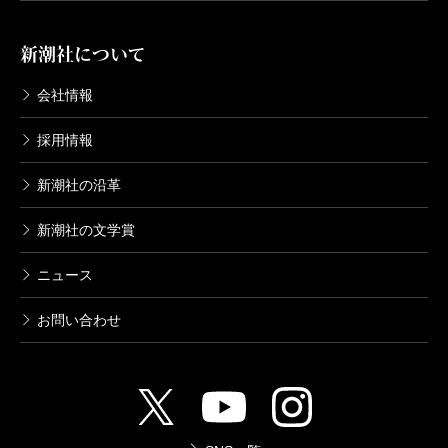
山本周五郎長篇小説全集 第八巻 正雪
記（上）
新潮社について
2013/12/19
山本周五郎／著
会社情報
1,650円
採用情報
山本周五郎長篇小説全集 第七巻 赤ひ
げ診療譚・おたふく物語
新潮社の沿革
2013/11/22
山本周五郎／著
新潮社の文学賞
1,760円
ニュース
山本周五郎長篇小説全集 第六巻 栄花
物語
お問い合わせ
2013/10/25
山本周五郎／著
1,980円
山本周五郎長篇小説全集 第五巻 柳橋
物語・むかしも今も