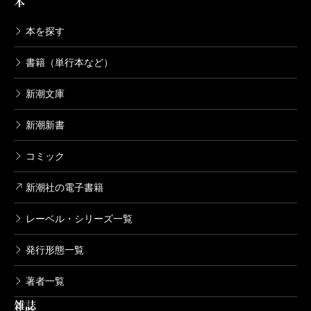
本
山本周五郎長篇小説全集 第十五巻 彦
左衛門外記・花筵
本を探す
2014/05/23
山本周五郎／著
書籍（単行本など）
1,760円
新潮文庫
山本周五郎長篇小説全集 第十四巻 楽
天旅日記・花も刀も
新潮新書
2014/04/25
山本周五郎／著
1,870円
コミック
新潮社の電子書籍
山本周五郎長篇小説全集 第十三巻 五
瓣の椿・山彦乙女
レーベル・シリーズ一覧
2014/03/27
山本周五郎／著
1,980円
発行形態一覧
山本周五郎長篇小説全集 第十二巻 な
著者一覧
がい坂（下）
雑誌
2014/02/21