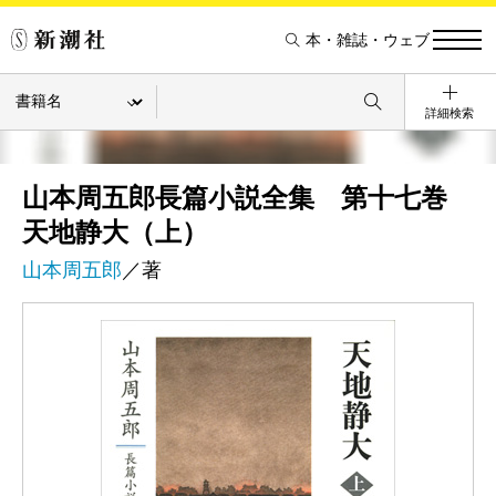
本・雑誌・ウェブ
詳細検索
山本周五郎長篇小説全集 第十七巻
天地静大（上）
山本周五郎
／著