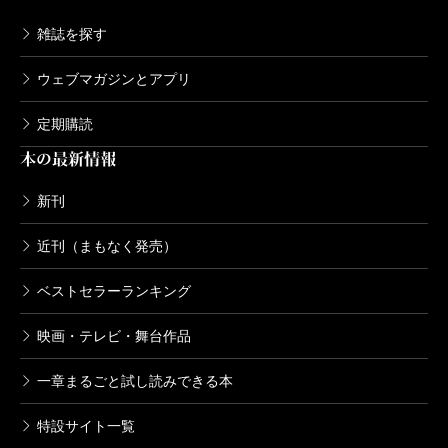
山本周五郎／著
雑誌を探す
1,870円
ウェブマガジンとアプリ
山本周五郎長篇小説全集 第十一巻 な
がい坂（上）
定期購読
2014/02/21
山本周五郎／著
本の最新情報
1,870円
新刊
山本周五郎長篇小説全集 第十巻 風流
太平記
近刊（まもなく発売）
2014/01/24
山本周五郎／著
ベストセラーランキング
1,980円
映画・テレビ・舞台作品
山本周五郎長篇小説全集 第九巻 正雪
記（下）
一章まるごと試し読みできる本
2013/12/19
山本周五郎／著
1,760円
特設サイト一覧