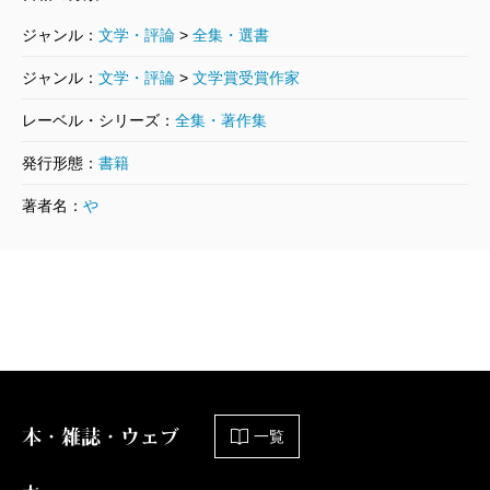
山本周五郎／著
1,760円
ジャンル：
文学・評論
>
全集・選書
山本周五郎長篇小説全集 第十九巻 風
ジャンル：
文学・評論
>
文学賞受賞作家
雲海南記
レーベル・シリーズ：
全集・著作集
2014/08/27
山本周五郎／著
発行形態：
書籍
1,980円
著者名：
や
山本周五郎長篇小説全集 第十八巻 天
地静大（下）
2014/07/25
山本周五郎／著
1,650円
山本周五郎長篇小説全集 第十六巻 明
和絵暦
2014/06/27
山本周五郎／著
本・雑誌・ウェブ
一覧
1,870円