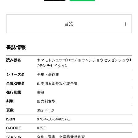
目次
書誌情報
読み仮名
ヤマモトシュウゴロウチョウヘンショウセツゼンシュウ1
7テンチセイダイ1
シリーズ名
全集・著作集
全集双書名
山本周五郎長篇小説全集
発行形態
書籍
判型
四六判変型
頁数
392ページ
ISBN
978-4-10-644057-1
C-CODE
0393
ジャンル
全集・選書、文学賞受賞作家