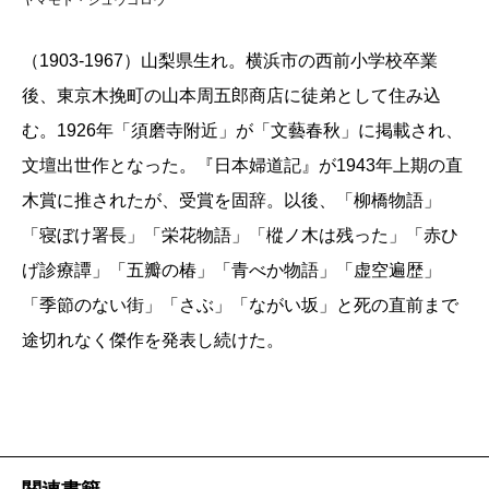
ヤマモト・シュウゴロウ
（1903-1967）山梨県生れ。横浜市の西前小学校卒業
後、東京木挽町の山本周五郎商店に徒弟として住み込
む。1926年「須磨寺附近」が「文藝春秋」に掲載され、
文壇出世作となった。『日本婦道記』が1943年上期の直
木賞に推されたが、受賞を固辞。以後、「柳橋物語」
「寝ぼけ署長」「栄花物語」「樅ノ木は残った」「赤ひ
げ診療譚」「五瓣の椿」「青べか物語」「虚空遍歴」
「季節のない街」「さぶ」「ながい坂」と死の直前まで
途切れなく傑作を発表し続けた。