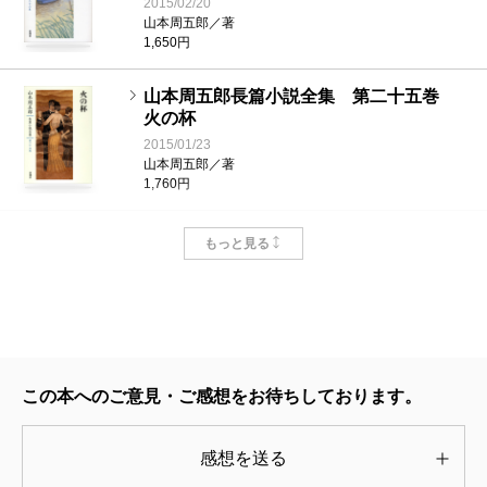
2015/02/20
山本周五郎／著
1,650円
山本周五郎長篇小説全集 第二十五巻
火の杯
2015/01/23
山本周五郎／著
1,760円
山本周五郎長篇小説全集 第二十四巻
もっと見る
季節のない街
2014/12/22
山本周五郎／著
1,650円
山本周五郎長篇小説全集 第二十三巻
この本へのご意見・ご感想をお待ちしております。
寝ぼけ署長
2014/11/27
山本周五郎／著
感想を送る
1,650円