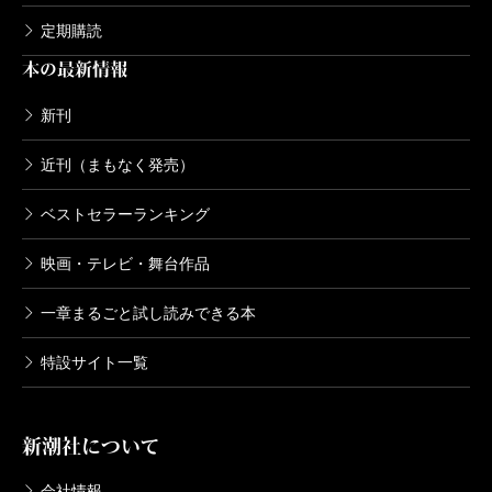
がい坂（下）
定期購読
2014/02/21
山本周五郎／著
本の最新情報
1,870円
新刊
山本周五郎長篇小説全集 第十一巻 な
がい坂（上）
近刊（まもなく発売）
2014/02/21
山本周五郎／著
ベストセラーランキング
1,870円
映画・テレビ・舞台作品
山本周五郎長篇小説全集 第十巻 風流
太平記
一章まるごと試し読みできる本
2014/01/24
山本周五郎／著
1,980円
特設サイト一覧
山本周五郎長篇小説全集 第九巻 正雪
記（下）
新潮社について
2013/12/19
山本周五郎／著
会社情報