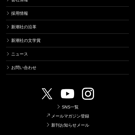
1,760円
採用情報
山本周五郎長篇小説全集 第八巻 正雪
記（上）
新潮社の沿革
2013/12/19
山本周五郎／著
新潮社の文学賞
1,650円
ニュース
山本周五郎長篇小説全集 第七巻 赤ひ
げ診療譚・おたふく物語
お問い合わせ
2013/11/22
山本周五郎／著
1,760円
山本周五郎長篇小説全集 第六巻 栄花
物語
SNS一覧
2013/10/25
山本周五郎／著
メールマガジン登録
1,980円
新刊お知らせメール