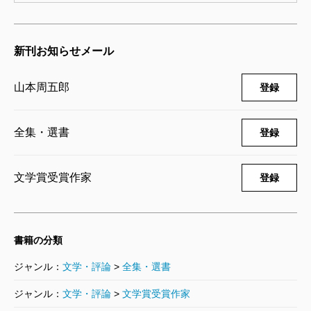
山本周五郎長篇小説全集 第二十二巻
虚空遍歴（下）
新刊お知らせメール
2014/10/24
山本周五郎／著
1,760円
山本周五郎
登録
山本周五郎長篇小説全集 第二十一巻
虚空遍歴（上）
全集・選書
登録
2014/10/24
山本周五郎／著
1,650円
文学賞受賞作家
登録
山本周五郎長篇小説全集 第二十巻 新
潮記・ちくしょう谷
2014/09/26
書籍の分類
山本周五郎／著
1,760円
ジャンル：
文学・評論
>
全集・選書
山本周五郎長篇小説全集 第十九巻 風
ジャンル：
文学・評論
>
文学賞受賞作家
雲海南記