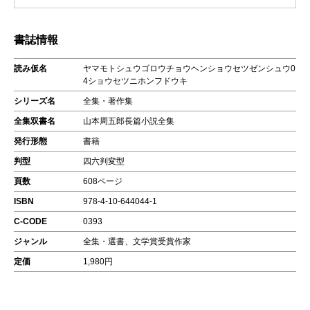
書誌情報
読み仮名
ヤマモトシュウゴロウチョウヘンショウセツゼンシュウ0
4ショウセツニホンフドウキ
シリーズ名
全集・著作集
全集双書名
山本周五郎長篇小説全集
発行形態
書籍
判型
四六判変型
頁数
608ページ
ISBN
978-4-10-644044-1
C-CODE
0393
ジャンル
全集・選書、文学賞受賞作家
定価
1,980円