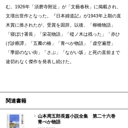
む。1926年「須磨寺附近」が「文藝春秋」に掲載され、
文壇出世作となった。『日本婦道記』が1943年上期の直
木賞に推されたが、受賞を固辞。以後、「柳橋物語」
「寝ぼけ署長」「栄花物語」「樅ノ木は残った」「赤ひ
げ診療譚」「五瓣の椿」「青べか物語」「虚空遍歴」
「季節のない街」「さぶ」「ながい坂」と死の直前まで
途切れなく傑作を発表し続けた。
関連書籍
山本周五郎長篇小説全集 第二十六巻
青べか物語