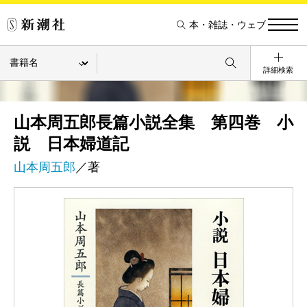
本・雑誌・ウェブ
詳細検索
山本周五郎長篇小説全集 第四巻 小
説 日本婦道記
山本周五郎
／著