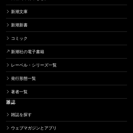
新潮文庫
山本周五郎長篇小説全集 第十五巻 彦
左衛門外記・花筵
新潮新書
2014/05/23
山本周五郎／著
1,760円
コミック
新潮社の電子書籍
山本周五郎長篇小説全集 第十四巻 楽
天旅日記・花も刀も
レーベル・シリーズ一覧
2014/04/25
山本周五郎／著
1,870円
発行形態一覧
山本周五郎長篇小説全集 第十三巻 五
著者一覧
瓣の椿・山彦乙女
雑誌
2014/03/27
山本周五郎／著
雑誌を探す
1,980円
ウェブマガジンとアプリ
山本周五郎長篇小説全集 第十二巻 な