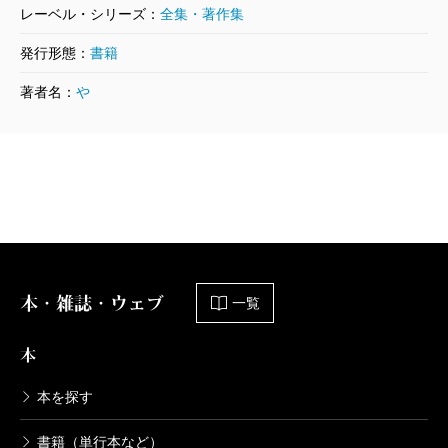
レーベル・シリーズ：
全集・著作集
2014/08/27
山本周五郎／著
発行形態：
書籍
1,980円
著者名：
や
山本周五郎長篇小説全集 第十八巻 天
地静大（下）
2014/07/25
山本周五郎／著
1,650円
山本周五郎長篇小説全集 第十七巻 天
地静大（上）
2014/07/25
山本周五郎／著
本・雑誌・ウェブ
一覧
1,650円
本
山本周五郎長篇小説全集 第十六巻 明
和絵暦
本を探す
2014/06/27
山本周五郎／著
書籍（単行本など）
1,870円