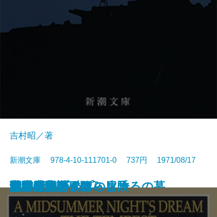
吉村昭／著
新潮文庫 978-4-10-111701-0 737円 1971/08/17
アメリカひじき・火垂るの墓
国盗り物語〔三〕
国盗り物語〔四〕
悪霊〔下〕
悪霊〔上〕
国盗り物語〔一〕
国盗り物語〔二〕
黒い画集
日常生活の冒険
戦艦武蔵
夏の夜の夢・あらし
青の時代
日本三文オペラ
青春の蹉跌
ボッコちゃん
点と線
城
眼の壁
船乗りクプクプの冒険
荒野のおおかみ