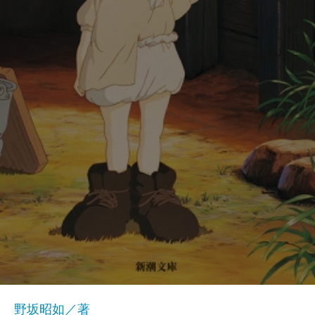
野坂昭如／著