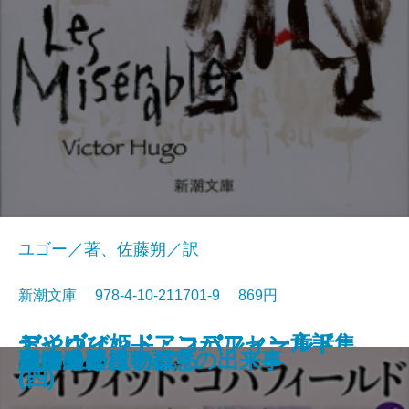
ユゴー／著、佐藤朔／訳
新潮文庫 978-4-10-211701-9 869円
おやゆび姫―アンデルセン童話集
デイヴィッド・コパフィールド
デイヴィッド・コパフィールド
デイヴィッド・コパフィールド
デイヴィッド・コパフィールド
桜の園・三人姉妹
レ・ミゼラブル〔三〕
レ・ミゼラブル〔四〕
俘虜記
白雪姫―グリム童話集I―
海からの贈物
レ・ミゼラブル〔二〕
アメリカン・スクール
レ・ミゼラブル〔一〕
砂の上の植物群
風濤
エミリーはのぼる
娼婦の部屋・不意の出来事
夏の終り
虚空遍歴〔下〕
(II)―
(四)
(三)
(二)
(一)