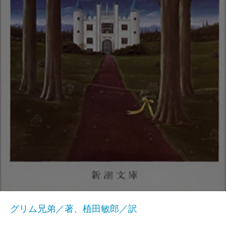
グリム兄弟／著、植田敏郎／訳