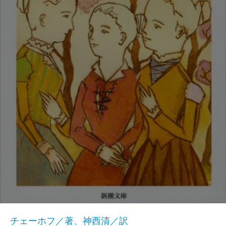
チェーホフ／著、神西清／訳