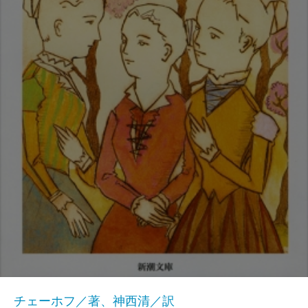
チェーホフ／著、神西清／訳