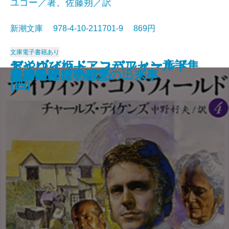
ユゴー／著、佐藤朔／訳
新潮文庫 978-4-10-211701-9 869円
文庫
電子書籍あり
おやゆび姫―アンデルセン童話集
デイヴィッド・コパフィールド
デイヴィッド・コパフィールド
デイヴィッド・コパフィールド
デイヴィッド・コパフィールド
桜の園・三人姉妹
レ・ミゼラブル〔三〕
レ・ミゼラブル〔四〕
俘虜記
白雪姫―グリム童話集I―
海からの贈物
レ・ミゼラブル〔二〕
アメリカン・スクール
レ・ミゼラブル〔一〕
砂の上の植物群
風濤
エミリーはのぼる
娼婦の部屋・不意の出来事
夏の終り
虚空遍歴〔下〕
(II)―
(四)
(三)
(二)
(一)