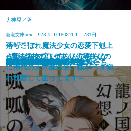
大神晃／著
新潮文庫nex 978-4-10-180311-1 781円
2025/08/28
落ちこぼれ魔法少女の恋愛下剋上
さよならの言い方なんて知らな
─魔法学校のワケあり劣等生なの
文庫
電子書籍あり
厳島
伊勢大名の関ヶ原
筋肉と脂肪 身体の声をきく
マイブック―2026年の記録―
ネバーランド
ビッグ・バウンス
穢れなき者へ
鬼の花婿 幽世の薬剤師
蜘蛛屋敷の殺人
龍ノ国幻想8 呱呱の声
闇抜け─密命船侍始末─
悲鳴
審議官─隠蔽捜査9.5─
定形外郵便
小説作法の奥義
ファウンテンブルーの魔人たち
磔の地
眠れるアンナ・O
い。10
に稀代の天才魔法使い様がベタ惚
れ執着して困ってます─