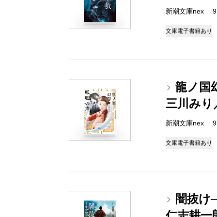
新潮文庫nex 978
文庫
電子書籍あり
龍ノ国
三川みり
新潮文庫nex 978
文庫
電子書籍あり
闇抜け
仁志耕一