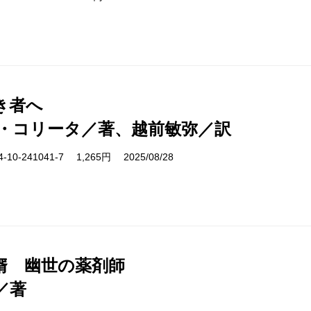
き者へ
・コリータ／著、越前敏弥／訳
10-241041-7 1,265円 2025/08/28
婿 幽世の薬剤師
／著