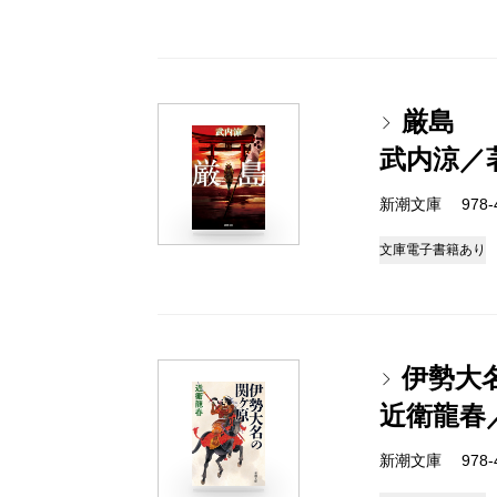
厳島
武内涼／
新潮文庫 978-4-
文庫
電子書籍あり
伊勢大
近衛龍春
新潮文庫 978-4-