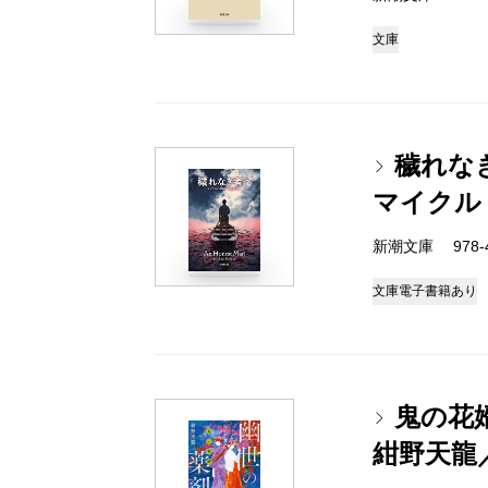
文庫
穢れな
マイクル
新潮文庫 978-4-
文庫
電子書籍あり
鬼の花
紺野天龍