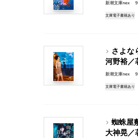
新潮文庫nex 978
文庫
電子書籍あり
さよな
河野裕／
新潮文庫nex 978
文庫
電子書籍あり
蜘蛛屋
大神晃／