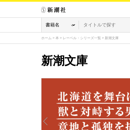
ホーム
>
本
>
レーベル・シリーズ一覧
>
新潮文庫
新潮文庫