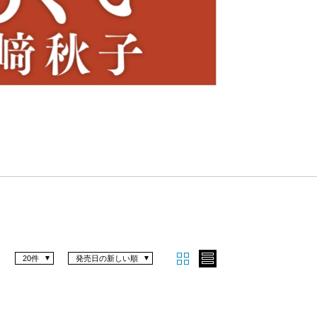
Nex
t
20件
発売日の新しい順