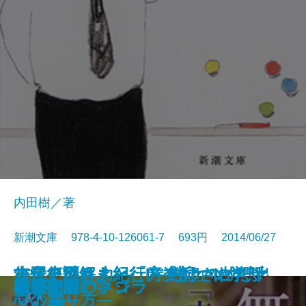
内田樹／著
新潮文庫 978-4-10-126061-7 693円 2014/06/27
古代史謎解き紀行II―神々の故郷出
小澤征爾さんと、音楽について話
無常という力―「方丈記」に学ぶ
古代史謎解き紀行I―封印されたヤ
ヒゲのウヰスキー誕生す
ポニーテール
何があっても大丈夫
日本の聖域 アンタッチャブル
出署せず
森見登美彦の京都ぐるぐる案内
楽園のカンヴァス
呪いの時代
晴天の迷いクジラ
二都物語
サヴァイヴ
ドルチェ
流跡
硝子の葦
辻
岩合光昭のネコ
雲編―
をする
心の在り方―
マト編―