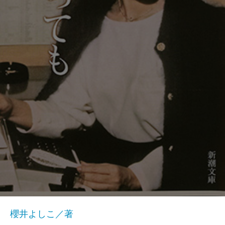
櫻井よしこ／著