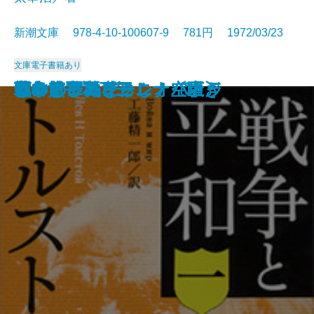
新潮文庫 978-4-10-100607-9 781円 1972/03/23
文庫
電子書籍あり
ようこそ地球さん
燃えよ剣〔下〕
燃えよ剣〔上〕
蒼い描点
カルメン
ゴリオ爺さん
安土往還記
戦争と平和 四
空の怪物アグイー
お伽草紙
戦争と平和 一
戦争と平和 二
戦争と平和 三
アントニーとクレオパトラ
つゆのひぬま
アンナ・カレーニナ〔下〕
アンナ・カレーニナ〔上〕
アンナ・カレーニナ〔中〕
じゃじゃ馬ならし・空騒ぎ
霧の旗