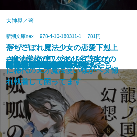
大神晃／著
新潮文庫nex 978-4-10-180311-1 781円
2025/08/28
落ちこぼれ魔法少女の恋愛下剋上
さよならの言い方なんて知らな
─魔法学校のワケあり劣等生なの
文庫
電子書籍あり
厳島
伊勢大名の関ヶ原
筋肉と脂肪 身体の声をきく
マイブック―2026年の記録―
ネバーランド
ビッグ・バウンス
穢れなき者へ
鬼の花婿 幽世の薬剤師
蜘蛛屋敷の殺人
龍ノ国幻想8 呱呱の声
闇抜け─密命船侍始末─
悲鳴
審議官─隠蔽捜査9.5─
定形外郵便
小説作法の奥義
ファウンテンブルーの魔人たち
磔の地
眠れるアンナ・O
い。10
に稀代の天才魔法使い様がベタ惚
れ執着して困ってます─