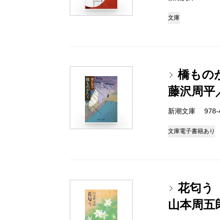
文庫
橋もの
藤沢周平
新潮文庫 978-4-
文庫
電子書籍あり
花匂う
山本周五