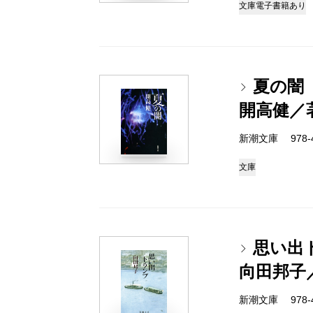
文庫
電子書籍あり
夏の闇
開高健／
新潮文庫 978-4-
文庫
思い出
向田邦子
新潮文庫 978-4-