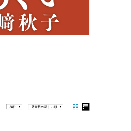
Nex
t
20件
発売日の新しい順