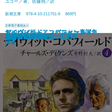
ユゴー／著、佐藤朔／訳
新潮文庫 978-4-10-211701-9 869円
文庫
電子書籍あり
おやゆび姫―アンデルセン童話集
デイヴィッド・コパフィールド
デイヴィッド・コパフィールド
デイヴィッド・コパフィールド
デイヴィッド・コパフィールド
桜の園・三人姉妹
レ・ミゼラブル〔三〕
レ・ミゼラブル〔四〕
俘虜記
白雪姫―グリム童話集I―
海からの贈物
レ・ミゼラブル〔二〕
アメリカン・スクール
レ・ミゼラブル〔一〕
砂の上の植物群
風濤
エミリーはのぼる
娼婦の部屋・不意の出来事
夏の終り
虚空遍歴〔下〕
(II)―
(四)
(三)
(二)
(一)