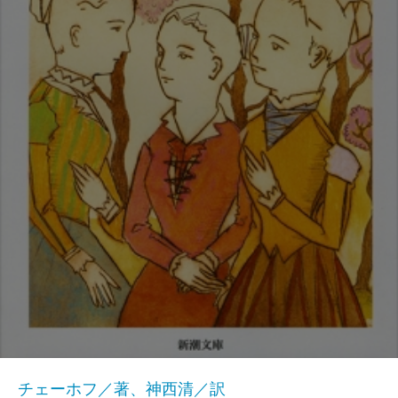
チェーホフ／著、神西清／訳