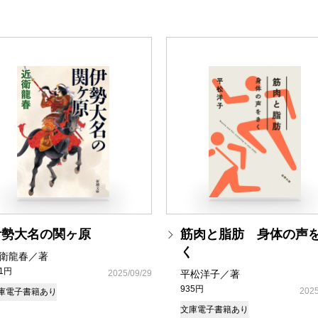
伊勢大名の関ヶ原
筋肉と脂肪 身体の声
く
衛龍春／著
81円
2025/09/29
平松洋子／著
935円
2025
庫
電子書籍あり
文庫
電子書籍あり