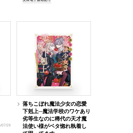
落ちこぼれ魔法少女の恋愛
下剋上─魔法学校のワケあり
劣等生なのに稀代の天才魔
/07/29
法使い様がベタ惚れ執着し