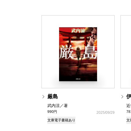
厳島
武内涼／著
近
990円
7
2025/09/29
文庫
電子書籍あり
文