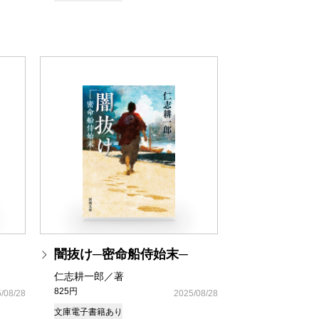
闇抜け─密命船侍始末─
仁志耕一郎／著
825円
/08/28
2025/08/28
文庫
電子書籍あり