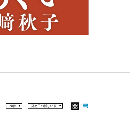
Nex
t
20件
発売日の新しい順