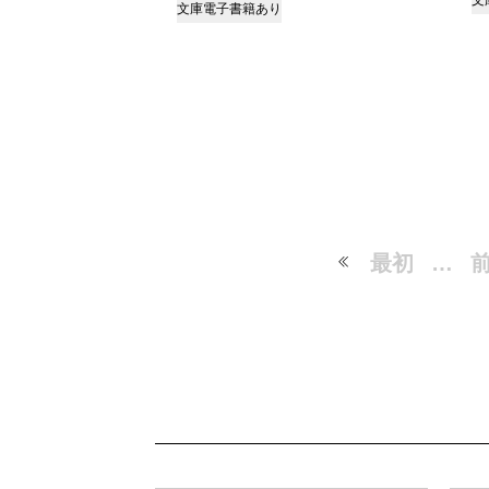
文
文庫
電子書籍あり
最初
…
前