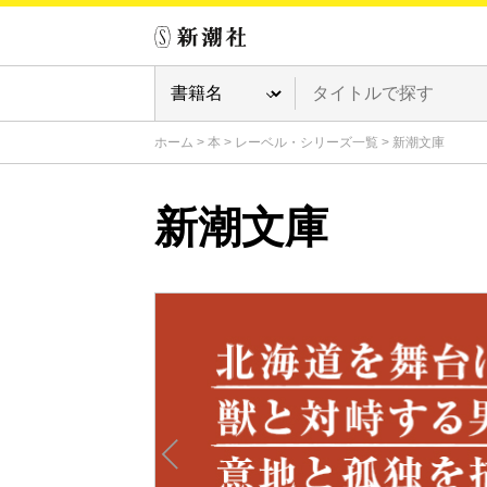
ホーム
>
本
>
レーベル・シリーズ一覧
>
新潮文庫
新潮文庫