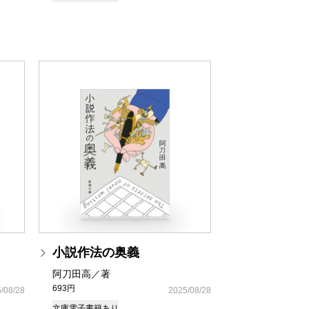
小説作法の奥義
阿刀田高／著
693円
/08/28
2025/08/28
文庫
電子書籍あり