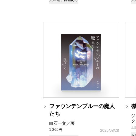
ファウンテンブルーの魔人
たち
ジ
ク
白石一文／著
1,
1,265円
2025/08/28