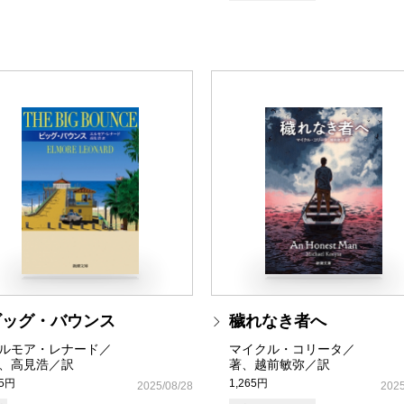
ビッグ・バウンス
穢れなき者へ
ルモア・レナード／
マイクル・コリータ／
、高見浩／訳
著、越前敏弥／訳
35円
1,265円
2025/08/28
2025