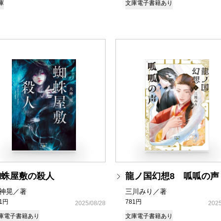
庫
文庫
電子書籍あり
蜘蛛屋敷の殺人
龍ノ国幻想8 呱呱の声
神晃／著
三川みり／著
81円
781円
2025/08/28
2025
庫
電子書籍あり
文庫
電子書籍あり