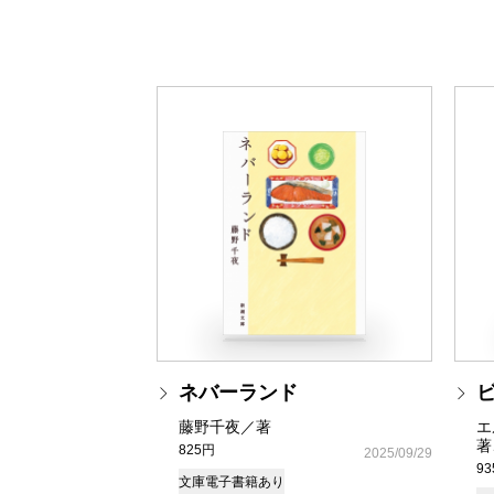
ネバーランド
藤野千夜／著
エ
著
825円
2025/09/29
9
文庫
電子書籍あり