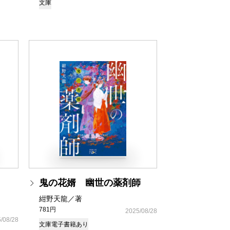
文庫
鬼の花婿 幽世の薬剤師
紺野天龍／著
781円
2025/08/28
/08/28
文庫
電子書籍あり