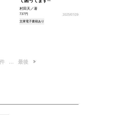
て困ってます─
村田天／著
737円
2025/07/29
文庫
電子書籍あり
0件
…
最後