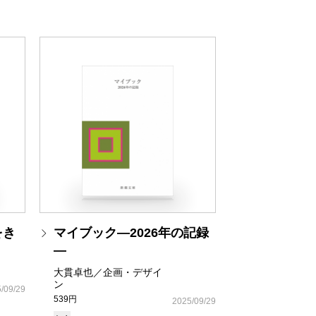
をき
マイブック―2026年の記録
―
大貫卓也／企画・デザイ
ン
/09/29
539円
2025/09/29