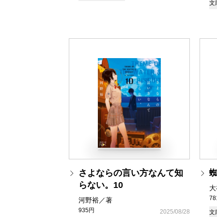
文
さよならの言い方なんて知
らない。10
大
7
河野裕／著
935円
2025/08/28
文