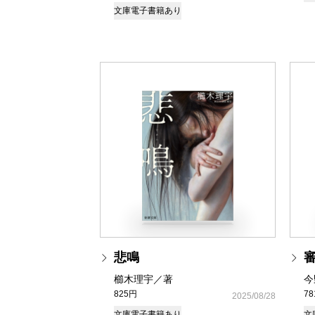
文庫
電子書籍あり
悲鳴
審
櫛木理宇／著
今
825円
7
2025/08/28
文庫
電子書籍あり
文