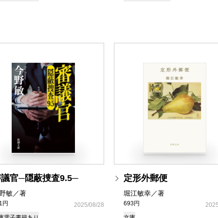
議官─隠蔽捜査9.5─
定形外郵便
野敏／著
堀江敏幸／著
81円
693円
2025/08/28
2025
庫
電子書籍あり
文庫