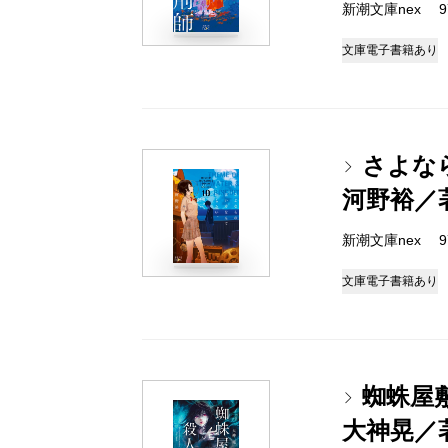
新潮文庫nex 978
文庫
電子書籍あり
さよな
河野裕／
新潮文庫nex 978
文庫
電子書籍あり
蜘蛛屋
大神晃／