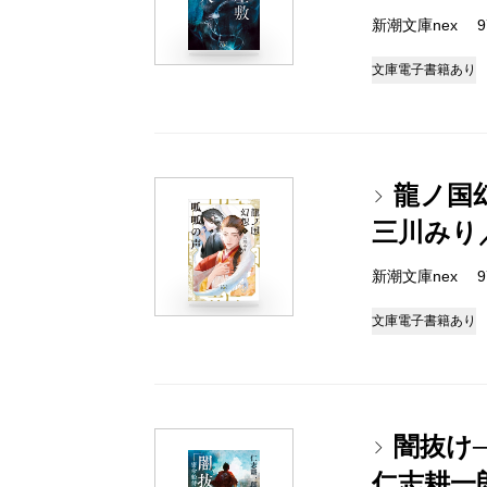
新潮文庫nex 978
文庫
電子書籍あり
龍ノ国
三川みり
新潮文庫nex 978
文庫
電子書籍あり
闇抜け
仁志耕一