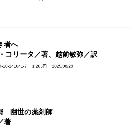
き者へ
・コリータ／著、越前敏弥／訳
10-241041-7 1,265円 2025/08/28
婿 幽世の薬剤師
／著