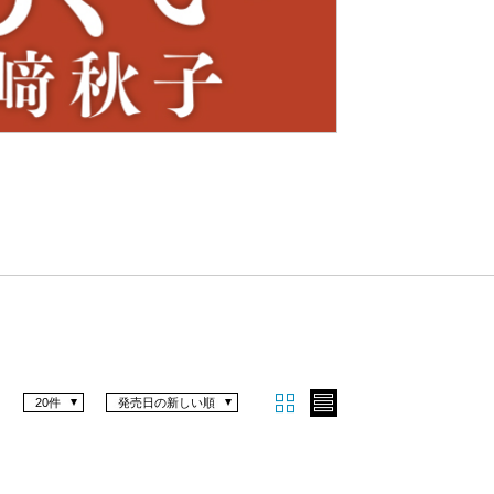
Nex
t
20件
発売日の新しい順