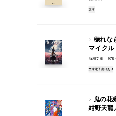
文庫
穢れな
マイクル
新潮文庫 978-4-
文庫
電子書籍あり
鬼の花
紺野天龍