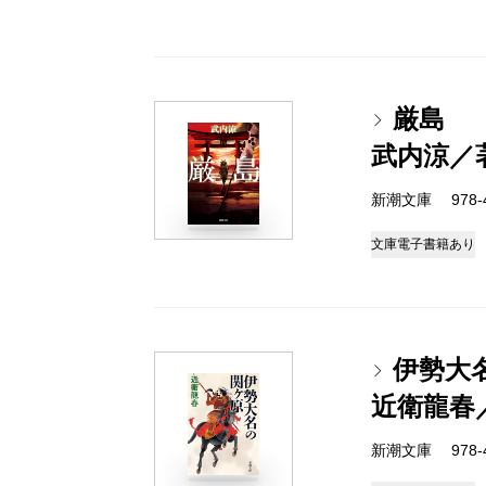
厳島
武内涼／
新潮文庫 978-4-
文庫
電子書籍あり
伊勢大
近衛龍春
新潮文庫 978-4-