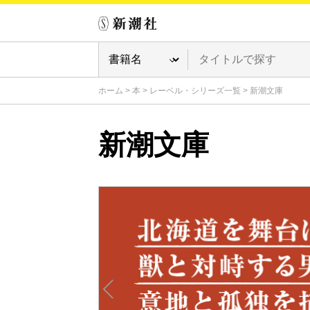
ホーム
>
本
>
レーベル・シリーズ一覧
>
新潮文庫
新潮文庫