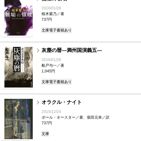
2016/01/28
桜木紫乃／著
737円
文庫
電子書籍あり
灰塵の暦―満州国演義五―
2016/01/28
船戸与一／著
1,045円
文庫
電子書籍あり
オラクル・ナイト
2015/12/24
ポール・オースター／著、柴田元幸／訳
737円
文庫