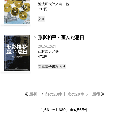
池波正太郎／著、他
737円
文庫
形影相弔・歪んだ忌日
2015/12/24
西村賢太／著
473円
文庫
電子書籍あり
最初
前の20件
次の20件
最後
1,661〜1,680／全4,565件