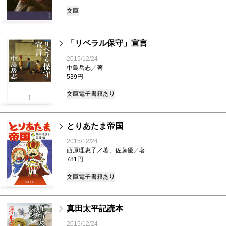
文庫
「リベラル保守」宣言
2015/12/24
中島岳志／著
539円
文庫
電子書籍あり
とりあたま帝国
2015/12/24
西原理恵子／著、佐藤優／著
781円
文庫
電子書籍あり
真田太平記読本
2015/12/24