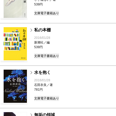
539円
文庫
電子書籍あり
私の本棚
2016/01/28
新潮社／編
539円
文庫
電子書籍あり
水を抱く
2016/01/28
石田衣良／著
781円
文庫
電子書籍あり
無垢の領域