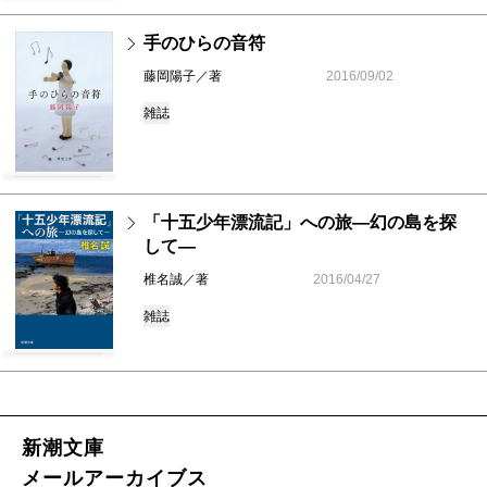
手のひらの音符
藤岡陽子／著
2016/09/02
雑誌
「十五少年漂流記」への旅―幻の島を探
して―
椎名誠／著
2016/04/27
雑誌
新潮文庫
メールアーカイブス