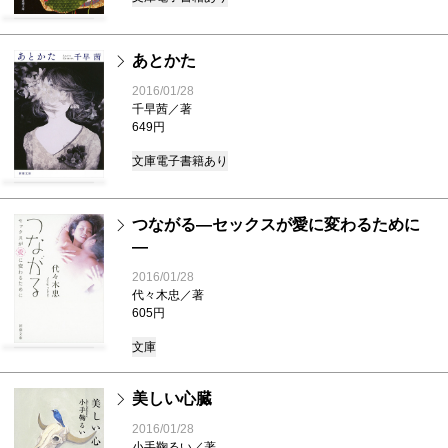
あとかた
2016/01/28
千早茜／著
649円
文庫
電子書籍あり
つながる―セックスが愛に変わるために
―
2016/01/28
代々木忠／著
605円
文庫
美しい心臓
2016/01/28
小手鞠るい／著