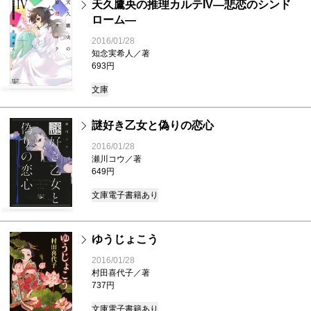
天久鷹央の推理カルテIV―悲恋のシンド
ローム―
2016/01/28
知念実希人／著
693円
文庫
謎好き乙女と偽りの恋心
2016/01/28
瀬川コウ／著
649円
文庫
電子書籍あり
ゆうじょこう
2016/01/28
村田喜代子／著
737円
文庫
電子書籍あり