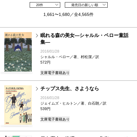
20件
発売日の新しい順
1,661〜1,680／全4,565件
眠れる森の美女―シャルル・ペロー童話
集―
2016/01/28
シャルル・ペロー／著、村松潔／訳
572円
文庫
電子書籍あり
チップス先生、さようなら
2016/01/28
ジェイムズ・ヒルトン／著、白石朗／訳
539円
文庫
電子書籍あり