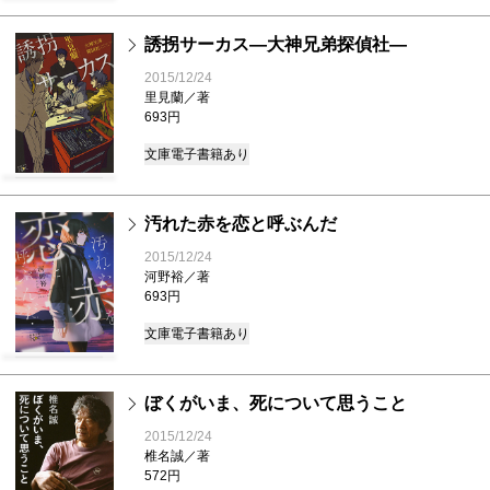
誘拐サーカス―大神兄弟探偵社―
2015/12/24
里見蘭／著
693円
文庫
電子書籍あり
汚れた赤を恋と呼ぶんだ
2015/12/24
河野裕／著
693円
文庫
電子書籍あり
ぼくがいま、死について思うこと
2015/12/24
椎名誠／著
572円