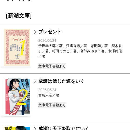
[新潮文庫]
プレゼント
1
2026/06/24
伊坂幸太郎／著、江國香織／著、恩田陸／著、梨木香
歩／著、町田そのこ／著、宮部みゆき／著、米澤穂信
／著
文庫
電子書籍あり
成瀬は信じた道をいく
2
2026/06/24
宮島未奈／著
文庫
電子書籍あり
成瀬は天下を取りにいく