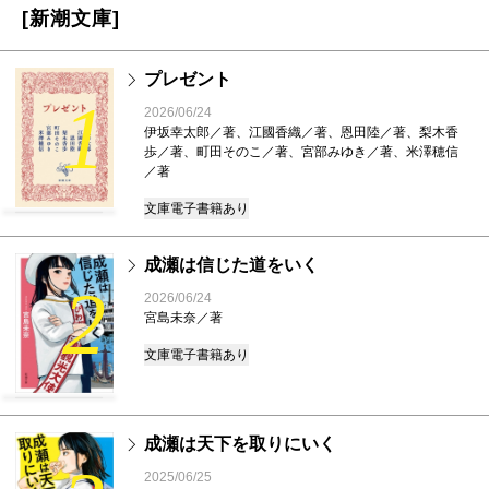
[新潮文庫]
プレゼント
1
2026/06/24
伊坂幸太郎／著、江國香織／著、恩田陸／著、梨木香
歩／著、町田そのこ／著、宮部みゆき／著、米澤穂信
／著
文庫
電子書籍あり
成瀬は信じた道をいく
2
2026/06/24
宮島未奈／著
文庫
電子書籍あり
成瀬は天下を取りにいく
2025/06/25