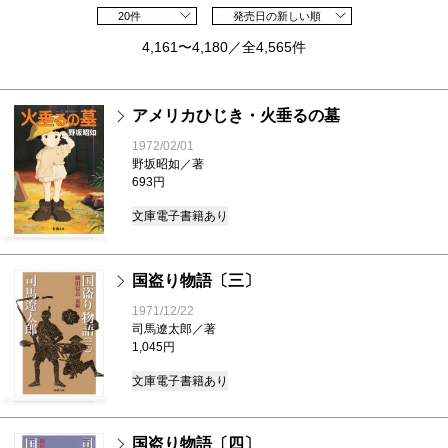
20件
発売日の新しい順
4,161〜4,180／全4,565件
アメリカひじき・火垂るの墓
1972/02/01
野坂昭如／著
693円
文庫
電子書籍あり
国盗り物語〔三〕
1971/12/22
司馬遼太郎／著
1,045円
文庫
電子書籍あり
国盗り物語〔四〕