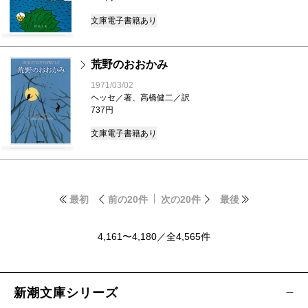
文庫
電子書籍あり
荒野のおおかみ
1971/03/02
ヘッセ／著、高橋健二／訳
737円
文庫
電子書籍あり
最初
前の20件
次の20件
最後
4,161〜4,180／全4,565件
新潮文庫シリーズ