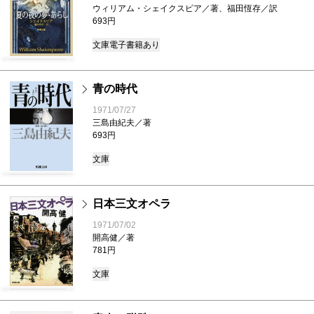
ウィリアム・シェイクスピア／著、福田恆存／訳
693円
文庫
電子書籍あり
青の時代
1971/07/27
三島由紀夫／著
693円
文庫
日本三文オペラ
1971/07/02
開高健／著
781円
文庫