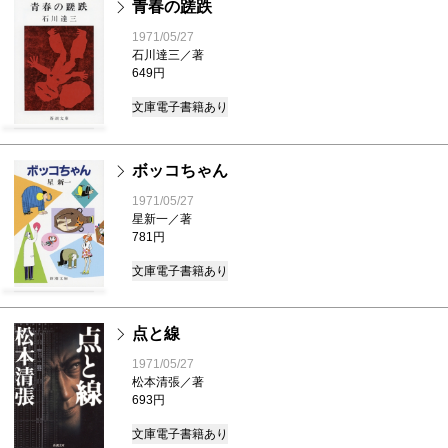
青春の蹉跌
1971/05/27
石川達三／著
649円
文庫
電子書籍あり
ボッコちゃん
1971/05/27
星新一／著
781円
文庫
電子書籍あり
点と線
1971/05/27
松本清張／著
693円
文庫
電子書籍あり