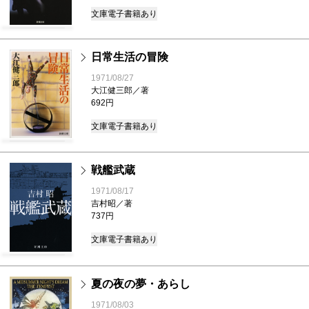
文庫
電子書籍あり
日常生活の冒険
1971/08/27
大江健三郎／著
692円
文庫
電子書籍あり
戦艦武蔵
1971/08/17
吉村昭／著
737円
文庫
電子書籍あり
夏の夜の夢・あらし
1971/08/03