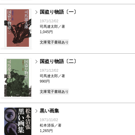
国盗り物語〔一〕
1971/12/02
司馬遼太郎／著
1,045円
文庫
電子書籍あり
国盗り物語〔二〕
1971/12/02
司馬遼太郎／著
990円
文庫
電子書籍あり
黒い画集
1971/11/02
松本清張／著
1,265円