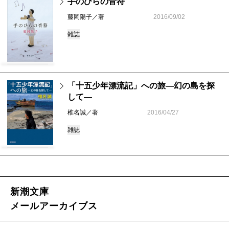
手のひらの音符
藤岡陽子／著
2016/09/02
雑誌
「十五少年漂流記」への旅―幻の島を探
して―
椎名誠／著
2016/04/27
雑誌
新潮文庫
メールアーカイブス