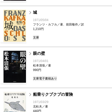
城
1971/05/04
フランツ・カフカ／著、前田敬作／訳
1,210円
文庫
眼の壁
1971/04/01
松本清張／著
990円
文庫
電子書籍あり
船乗りクプクプの冒険
1971/03/29
北杜夫／著
440円