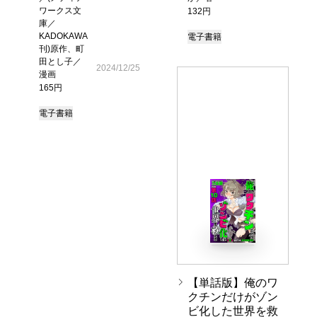
ワークス文
132円
庫／
KADOKAWA
電子書籍
刊)原作、町
田とし子／
2024/12/25
漫画
165円
電子書籍
【単話版】俺のワ
クチンだけがゾン
ビ化した世界を救