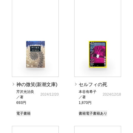
神の微笑(新潮文庫)
セルフィの死
芹沢光治良
本谷有希子
2024/12/20
2024/12/18
／著
／著
693円
1,870円
電子書籍
書籍
電子書籍あり