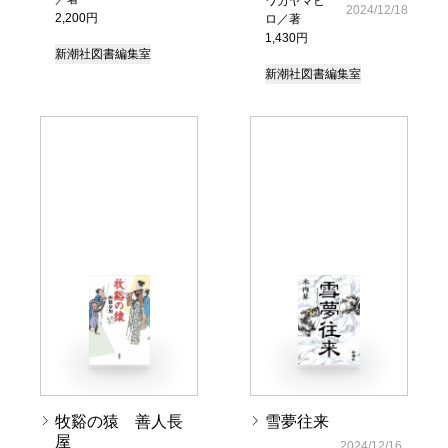
ワカヤマヒ
2024/12/18
2,200円
ロ／著
1,430円
新潮社図書編集室
新潮社図書編集室
牧谿の猿 善人長
雪夢往来
屋
2024/12/16