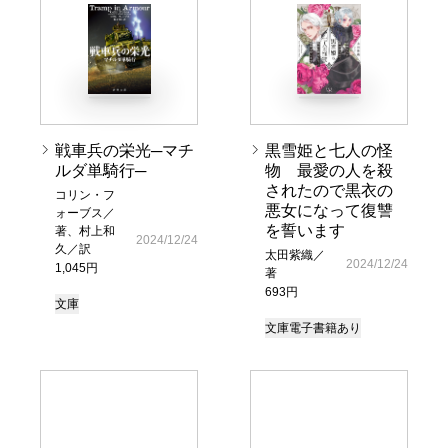
戦車兵の栄光─マチ
黒雪姫と七人の怪
ルダ単騎行─
物 最愛の人を殺
されたので黒衣の
コリン・フ
悪女になって復讐
ォーブス／
を誓います
著、村上和
2024/12/24
久／訳
太田紫織／
2024/12/24
1,045円
著
693円
文庫
文庫
電子書籍あり