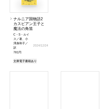
ナルニア国物語2
カスピアン王子と
魔法の角笛
C・S・ルイ
ス／著、小
澤身和子／
2024/12/24
訳
781円
文庫
電子書籍あり