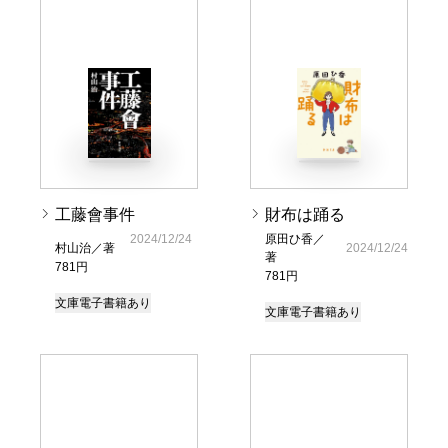
工藤會事件
財布は踊る
2024/12/24
原田ひ香／
村山治／著
2024/12/24
著
781円
781円
文庫
電子書籍あり
文庫
電子書籍あり