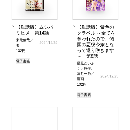
【単話版】ムシバ
【単話版】紫色の
ミヒメ 第14話
クラベル ～全てを
奪われたので、傾
東元俊哉／
2024/12/25
国の悪役令嬢とな
著
って返り咲きます
132円
～ 第8話
電子書籍
星見だいふ
く／原作、
冨月一乃／
2024/12/25
漫画
132円
電子書籍