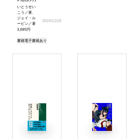
いとうせい
こう／著、
ジェイ・ル
2024/12/16
ービン／著
3,685円
書籍
電子書籍あり