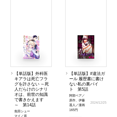
【単話版】外科医
【単話版】#違法ガ
キアラは死亡フラ
ール 履歴書に書け
グを許さない ～死
ない私の裏バイ
人だらけのシナリ
ト 第5話
オは、前世の知識
阿部ベア／
で書きかえます
原作、伊藤
2024/12/25
～ 第14話
遥人／漫画
165円
焦田シュー
マイ／原