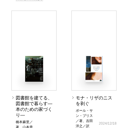
図書館を建てる、
モナ・リザのニス
図書館で暮らす―
を剥ぐ
本のための家づく
ポール・サ
り―
ン・ブリス
／著、吉田
橋本麻里／
2024/12/18
洋之／訳
著、山本貴