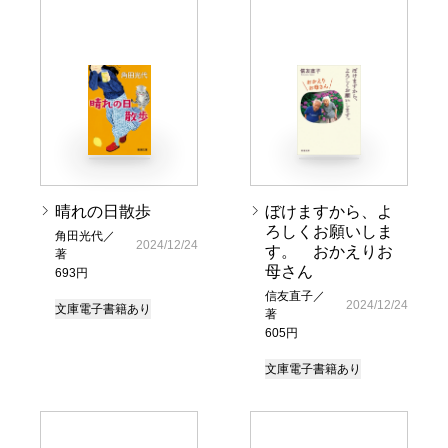
晴れの日散歩
ぼけますから、よ
ろしくお願いしま
角田光代／
2024/12/24
す。 おかえりお
著
母さん
693円
信友直子／
2024/12/24
文庫
電子書籍あり
著
605円
文庫
電子書籍あり