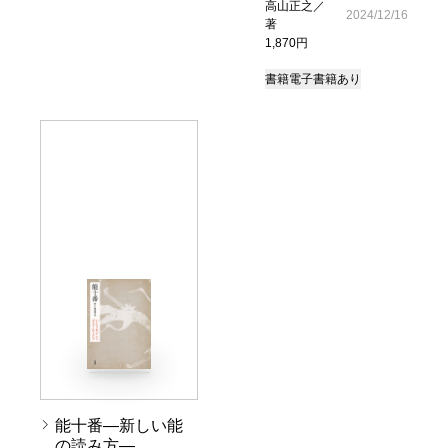
高山正之／
2024/12/16
著
1,870円
書籍
電子書籍あり
能十番―新しい能
の読み方―