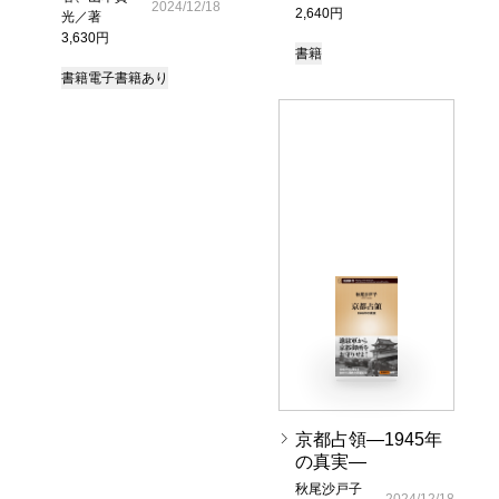
2024/12/18
2,640円
光／著
3,630円
書籍
書籍
電子書籍あり
京都占領―1945年
の真実―
秋尾沙戸子