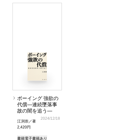
ボーイング 強欲の
代償―連続墜落事
故の闇を追う―
2024/12/18
江渕崇／著
2,420円
書籍
電子書籍あり