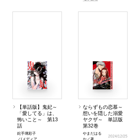
【単話版】鬼妃～
ならずもの恋慕～
「愛してる」は、
想いを隠した溺愛
怖いこと～ 第13
ヤクザ～ 単話版
話
第32巻
鉈手璃彩子
やまだはる
2024/12/25
／(メディア
か／著