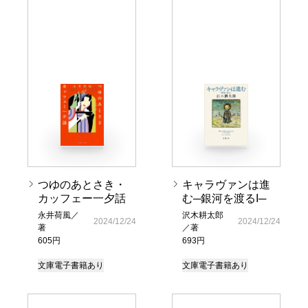
つゆのあとさき・
キャラヴァンは進
カッフェー一夕話
む─銀河を渡るI─
永井荷風／
沢木耕太郎
2024/12/24
2024/12/24
著
／著
605円
693円
文庫
電子書籍あり
文庫
電子書籍あり