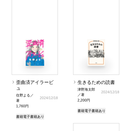
歪曲済アイラービ
生きるための読書
ュ
津野海太郎
2024/12/18
／著
住野よる／
2024/12/18
2,200円
著
1,760円
書籍
電子書籍あり
書籍
電子書籍あり