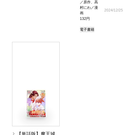
／原作、高
村にわ／漫
2024/12/25
画
132円
電子書籍
【単話版】魔王城