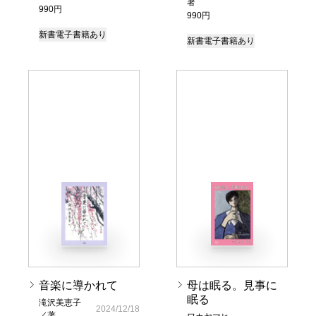
著
990円
990円
新書
電子書籍あり
新書
電子書籍あり
音楽に導かれて
母は眠る。見事に
眠る
滝沢美恵子
2024/12/18
／著