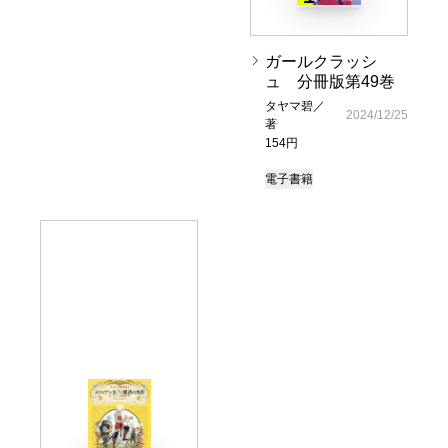
ガールクラッシ
ュ 分冊版第49巻
タヤマ碧／
2024/12/25
著
154円
電子書籍