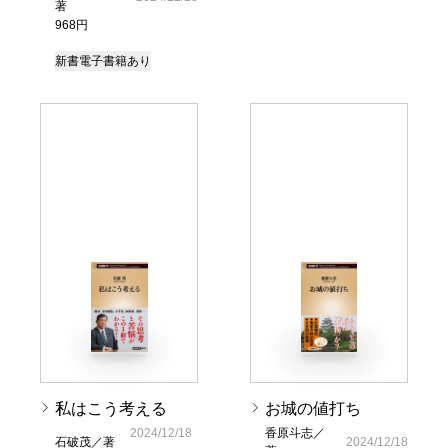
著
968円
新書
電子書籍あり
私はこう考える
お城の値打ち
2024/12/18
香原斗志／
石破茂／著
2024/12/18