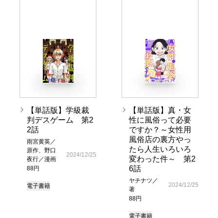
【単話版】学級裁
【単話版】真・女
判デスゲーム 第2
性に風俗って必要
2話
ですか？～女性用
風俗店の裏方やっ
雨宮黄英／
たら人生いろいろ
原作、野口
2024/12/25
変わった件～ 第2
夜行／漫画
6話
88円
ヤチナツ／
2024/12/25
電子書籍
著
88円
電子書籍