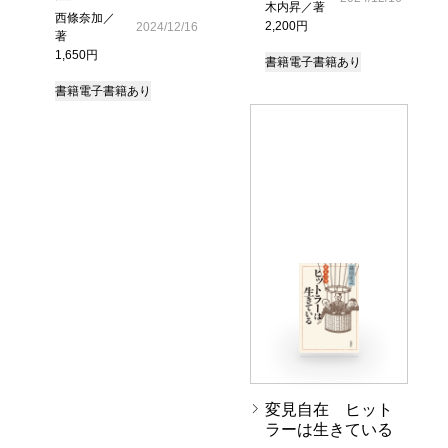
木内昇／著
西條奈加／
2,200円
2024/12/16
著
1,650円
書籍
電子書籍あり
書籍
電子書籍あり
変見自在 ヒット
ラーは生きている