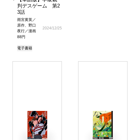
判デスゲーム 第2
3話
雨宮黄英／
原作、野口
2024/12/25
夜行／漫画
88円
電子書籍