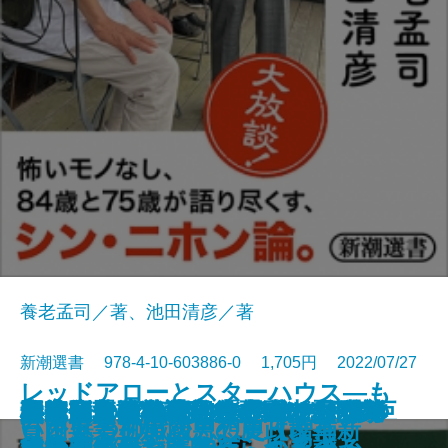
養老孟司／著、池田清彦／著
新潮選書 978-4-10-603886-0 1,705円 2022/07/27
レッドアローとスターハウス―も
皇室とメディア―「権威」と「消
大統領たちの五〇年史―フォード
日米同盟の地政学―「5つの死角」
正力ドームvs.NHKタワー―幻の巨
年寄りは本気だ―はみ出し日本論
政治改革再考―変貌を遂げた国家
心を病んだらいけないの？―うつ
国家・企業・通貨―グローバリズ
秘密資金の戦後政党史―米露公文
日本列島回復論―この国で生き続
野生化するイノベーション―日本
マネーの魔術史―支配者はなぜ
冷戦後の日本外交
覇権なき時代の世界地図
京都―未完の産業都市のゆくえ―
欧州戦争としてのウクライナ侵攻
沖縄県知事―その人生と思想―
貧困専業主婦
うひとつの戦後思想史【増補新
いま蘇る柳田國男の農政改革