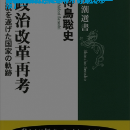
費」をめぐる一五〇年史―
からバイデンまで―
を問い直す―
大建築抗争史―
―
の軌跡―
病社会の処方箋―
ムの不都合な未来―
書に刻まれた「依存」の系譜―
けるために―
経済「失われた20年」を超える―
「金融緩和」に魅せられるのか―
版】―