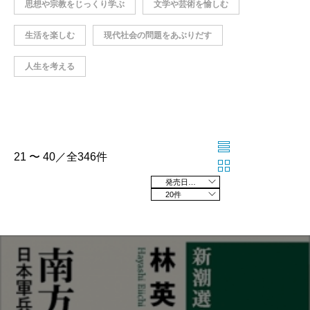
思想や宗教をじっくり学ぶ
文学や芸術を愉しむ
生活を楽しむ
現代社会の問題をあぶりだす
人生を考える
21 〜 40／全346件
発売日の新しい順
20件