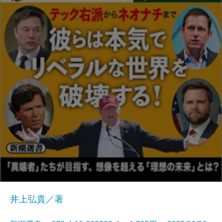
井上弘貴／著