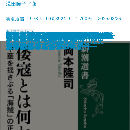
澤田瞳子／著
新潮選書 978-4-10-603924-9 1,760円 2025/03/26
書籍
電子書籍あり
南方抑留─日本軍兵士、もう一つ
謎とき村上春樹─「夢分析」から
アメリカの新右翼─トランプを生
荷風の昭和 前篇─関東大震災か
荷風の昭和 後篇─偏奇館焼亡か
中国皇帝の条件─後継者はいかに
京都の歩き方─歴史小説家50の視
倭寇とは何か―中華を揺さぶる
謎ときエドガー・アラン・ポー―
皇室とメディア―「権威」と「消
ロベスピエール―民主主義を信じ
蔦屋重三郎―江戸の反骨メディア
謎とき百人一首―和歌から見える
大統領たちの五〇年史―フォード
教養としての上級語彙2―日本語を
天気のからくり
外務官僚たちの大東亜共栄圏
日本政治思想史
忘れ得ぬ人 忘れ得ぬ言葉
脂肪と人類―渇望と嫌悪の歴史―
の悲劇─
見える物語の世界─
み出した思想家たち─
ら日米開戦まで─
ら最期の日まで─
選ばれたか─
点─
「海賊」の正体―
知られざる未解決殺人事件―
費」をめぐる一五〇年史―
た「独裁者」―
王―
日本文化のふしぎ―
からバイデンまで―
豊かにするための270語―