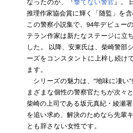
なったのが、『
撃てない警官
』。 
推理作家協会賞に輝く「随監」を含
この警察小説集で、94年デビュー
テラン作家は新たなステージに立
した。 以降、安東氏は、柴崎警部
ーズをコンスタントに上梓し続け
ます。
シリーズの魅力は、"地味に凄い"
まざまな個性の警察官たちが次々
柴崎の上司である坂元真紀・綾瀬署
を追い求め、解決のためなら先輩
とも辞さない女性です。