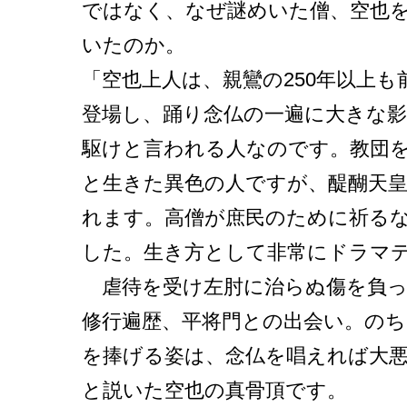
ではなく、なぜ謎めいた僧、空也
いたのか。
「空也上人は、親鸞の250年以上も
登場し、踊り念仏の一遍に大きな影
駆けと言われる人なのです。教団
と生きた異色の人ですが、醍醐天
れます。高僧が庶民のために祈る
した。生き方として非常にドラマ
虐待を受け左肘に治らぬ傷を負っ
修行遍歴、平将門との出会い。のち
を捧げる姿は、念仏を唱えれば大
と説いた空也の真骨頂です。