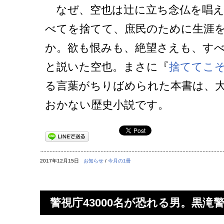
なぜ、空也は辻に立ち念仏を唱え
べてを捨てて、庶民のために生涯
か。欲も恨みも、絶望さえも、す
と説いた空也。まさに『
捨ててこ
る言葉がちりばめられた本書は、
おかない歴史小説です。
2017年12月15日
お知らせ
/
今月の1冊
警視庁43000名が恐れる男。黒滝