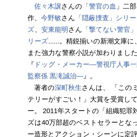
佐々木譲
さんの
「警官の血
」二部
作、
今野敏
さん
「隠蔽捜査」シリー
ズ
、
安東能明
さん
「撃てない警官
リーズ
......。精鋭揃いの新潮文庫に
また強力な警察小説が加わりまし
『
ドッグ・メーカー―警視庁人事一
監察係 黒滝誠治―
』。
著者の
深町秋生
さんは、 「この
テリーがすごい！」大賞を受賞して、
ー。 2011年スタートの「組織犯
ズは40万部超のベストセラーとな
ー造形とアクション・シーンに定