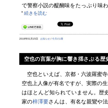
で警察小説の醍醐味をたっぷり味
続きを読む
2018年01月15日
お知らせ
/
今月の1冊
空也の言葉が胸に響き揺さぶる歴
空也といえば、京都・六波羅蜜寺
空也上人像が有名ですが、実際の生
はほとんど知られていません。歴
家の
梓澤要
さんは、有名な親鸞や法