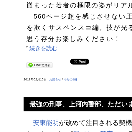
嵌まった若者の極限の姿がリア
560ページ超を感じさせない
を欺くサスペンス巨編。技が光
思う存分お楽しみください！
続きを読む
2018年02月15日
お知らせ
/
今月の1冊
最強の刑事、上河内警部、ただい
安東能明
が改めて注目される契