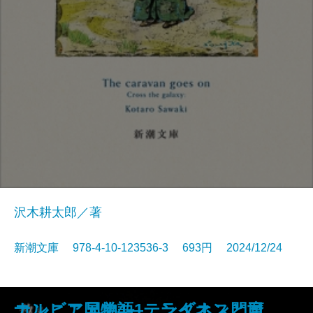
沢木耕太郎／著
新潮文庫 978-4-10-123536-3 693円 2024/12/24
黒雪姫と七人の怪物 最愛の人を
ぼけますから、よろしくお願いし
つゆのあとさき・カッフェー一夕
キャラヴァンは進む─銀河を渡るI
ナルニア国物語1 ライオンと魔
コンビニ兄弟4―テンダネス門司