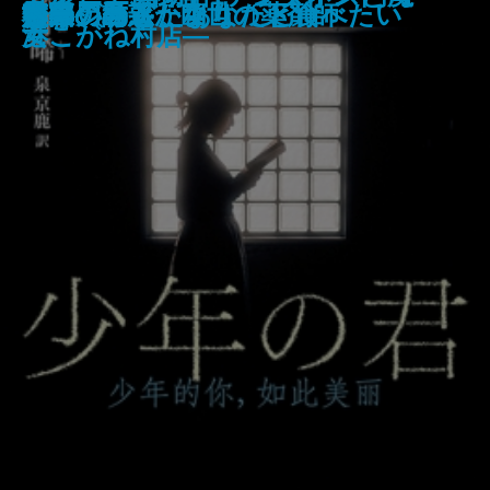
戦車兵の栄光─マチルダ単騎行─
殺されたので黒衣の悪女になって
紫姫の国〔上〕
紫姫の国〔下〕
工藤會事件
財布は踊る
晴れの日散歩
少年の君
守り刀のうた
堕天の誘惑 幽世の薬剤師
熔果
邯鄲の島遥かなり〔下〕
救国ゲーム
もういちど、あなたと食べたい
ベージュ
ます。 おかえりお母さん
話
─
女
港こがね村店―
復讐を誓います