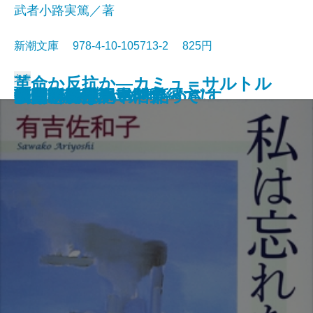
武者小路実篤／著
新潮文庫 978-4-10-105713-2 825円
文庫
革命か反抗か―カミュ＝サルトル
けものたちは故郷をめざす
エロ事師たち
恋愛論
藤十郎の恋・恩讐の彼方に
華岡青洲の妻
地下室の手記
一千一秒物語
人斬り以蔵
人生論・愛について
私は忘れない
夢判断〔上〕
夢判断〔下〕
金色夜叉
ペスト
李陵・山月記
マクベス
機械・春は馬車に乗って
刺青・秘密
シーシュポスの神話
論争―