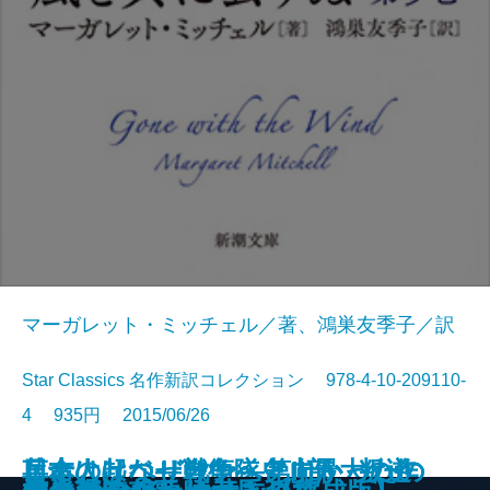
マーガレット・ミッチェル／著、鴻巣友季子／訳
Star Classics 名作新訳コレクション 978-4-10-209110-
4 935円 2015/06/26
日本人はなぜ戦争へと向かったの
兵士は起つ―自衛隊史上最大の作
革命のリベリオン―第II部 叛逆
日本人はなぜ戦争へと向かったの