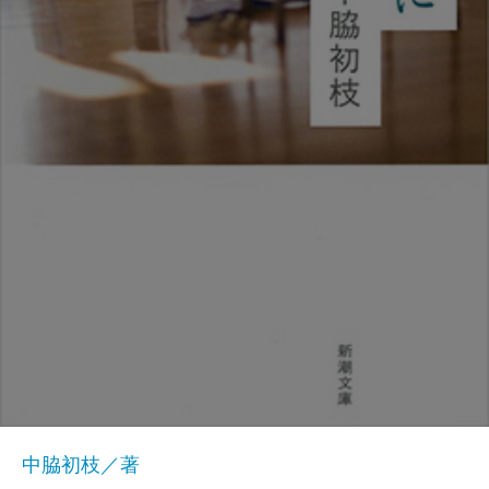
中脇初枝／著