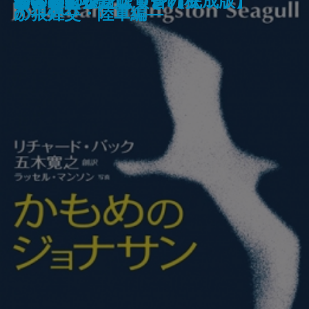
チンネの裁き
なめらかで熱くて甘苦しくて
残穢
魚のように
黙示
アニバーサリー
風の払暁―満州国演義一―
風と共に去りぬ 第5巻
かもめのジョナサン【完成版】
君と過ごした嘘つきの秋
なきむし姫
何者
ニュータウンは黄昏れて
神の棘I
神の棘II
肉体の鎮魂歌
か―果てしなき戦線拡大編―
戦―
の狼煙―
か―外交・陸軍編―