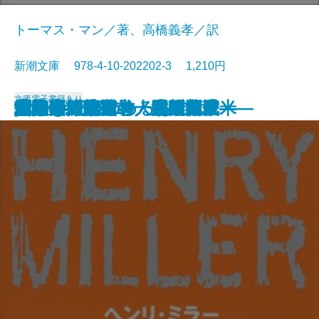
トーマス・マン／著、高橋義孝／訳
新潮文庫 978-4-10-202202-3 1,210円
文庫
電子書籍あり
貧しき人びと
未成年〔下〕
未成年〔上〕
壁
青梅雨
忘却の河
エミリーの求めるもの
魔の山〔下〕
雁の寺・越前竹人形
魔の山〔上〕
北回帰線
勝海舟―第五巻・江戸開城―
勝海舟―第六巻・明治新政―
勝海舟―第三巻・長州征伐―
勝海舟―第四巻・大政奉還―
他人の顔
河童・或阿呆の一生
勝海舟―第一巻・黒船渡来―
勝海舟―第二巻・咸臨丸渡米―
地獄変・偸盗