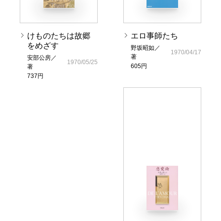
けものたちは故郷
エロ事師たち
をめざす
野坂昭如／
1970/04/17
著
安部公房／
1970/05/25
605円
著
737円