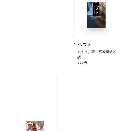
ペスト
カミュ／著、宮崎嶺雄／
訳
990円