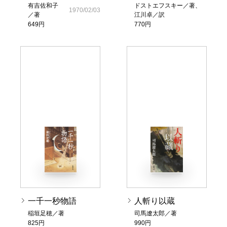
有吉佐和子
ドストエフスキー／著、
1970/02/03
／著
江川卓／訳
649円
770円
一千一秒物語
人斬り以蔵
稲垣足穂／著
司馬遼太郎／著
825円
990円