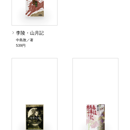
李陵・山月記
中島敦／著
539円