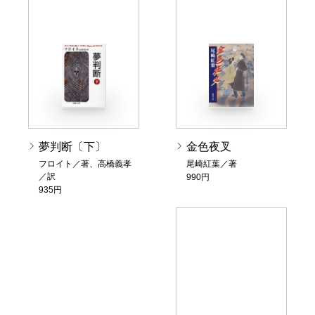
夢判断〔下〕
金色夜叉
フロイト／著、高橋義孝
尾崎紅葉／著
／訳
990円
935円