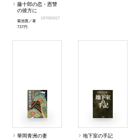
藤十郎の恋・恩讐
の彼方に
1970/03/27
菊池寛／著
737円
華岡青洲の妻
地下室の手記