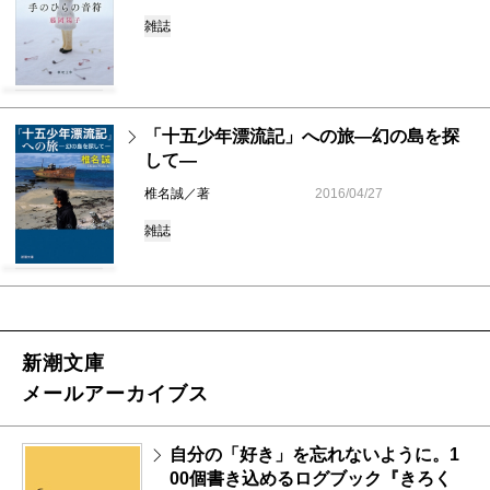
雑誌
「十五少年漂流記」への旅―幻の島を探
して―
椎名誠／著
2016/04/27
雑誌
新潮文庫
メールアーカイブス
自分の「好き」を忘れないように。1
00個書き込めるログブック『きろく