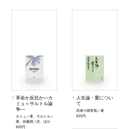
革命か反抗か―カ
人生論・愛につい
ミュ＝サルトル論
て
争―
武者小路実篤／著
825円
カミュ／著、サルトル／
著、佐藤朔／訳、ほか
605円