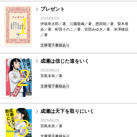
プレゼント
1
2026/06/24
伊坂幸太郎／著、江國香織／著、恩田陸／著、梨木香
歩／著、町田そのこ／著、宮部みゆき／著、米澤穂信
／著
文庫
電子書籍あり
成瀬は信じた道をいく
2
2026/06/24
宮島未奈／著
文庫
電子書籍あり
成瀬は天下を取りにいく
3
2025/06/25
宮島未奈／著
文庫
電子書籍あり