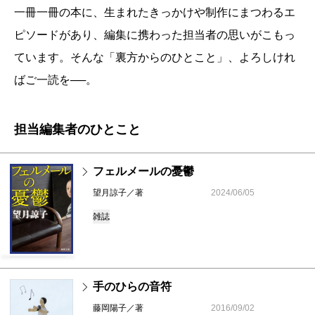
一冊一冊の本に、生まれたきっかけや制作にまつわるエ
ピソードがあり、編集に携わった担当者の思いがこもっ
ています。そんな「裏方からのひとこと」、よろしけれ
ばご一読を──。
担当編集者のひとこと
フェルメールの憂鬱
望月諒子／著
2024/06/05
雑誌
手のひらの音符
藤岡陽子／著
2016/09/02