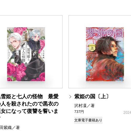
黒雪姫と七人の怪物 最愛
紫姫の国〔上〕
の人を殺されたので黒衣の
沢村凜／著
悪女になって復讐を誓いま
737円
2024
す
文庫
電子書籍あり
田紫織／著