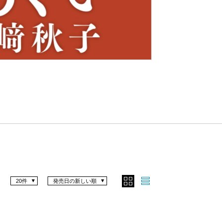
Nex
t
20件
発売日の新しい順