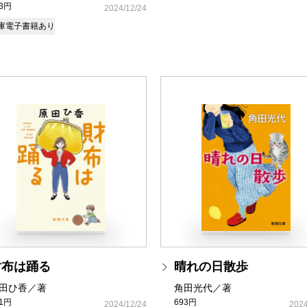
93円
2024/12/24
庫
電子書籍あり
財布は踊る
晴れの日散歩
田ひ香／著
角田光代／著
81円
693円
2024/12/24
2024