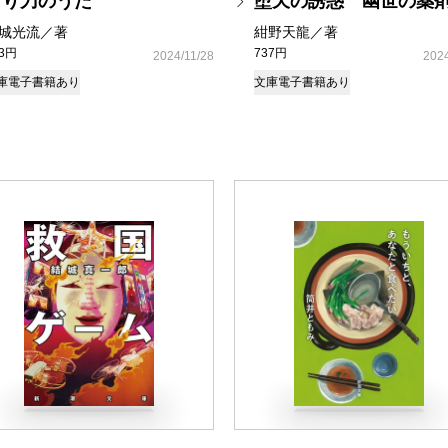
守り刀のうた
堕天の誘惑 幽世の薬
城光流／著
紺野天龍／著
93円
737円
2024/11/28
2024
庫
電子書籍あり
文庫
電子書籍あり