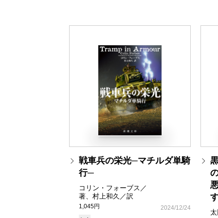
戦車兵の栄光─マチルダ単騎
行─
コリン・フォーブス／
著、村上和久／訳
1,045円
2024/12/24
太