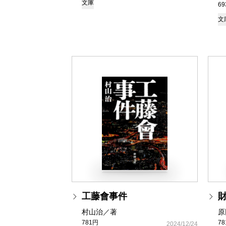
文庫
6
文
工藤會事件
村山治／著
原
781円
7
2024/12/24