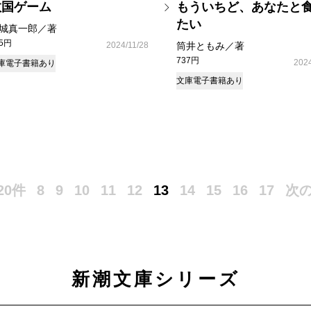
救国ゲーム
もういちど、あなたと
たい
城真一郎／著
35円
2024/11/28
筒井ともみ／著
737円
2024
庫
電子書籍あり
文庫
電子書籍あり
20件
8
9
10
11
12
13
14
15
16
17
次の
新潮文庫シリーズ