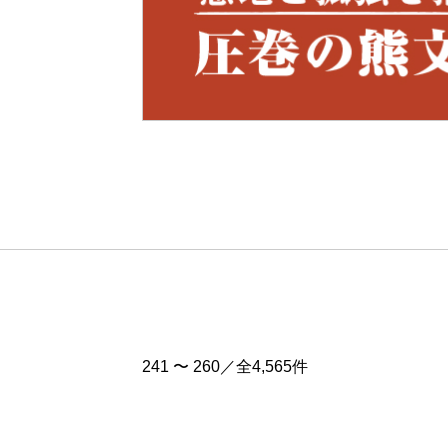
Pre
v
241 〜 260／全4,565件