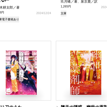
るI─
玖月晞／著、泉京鹿／訳
1,265円
木耕太郎／著
2024
93円
2024/12/24
文庫
庫
電子書籍あり