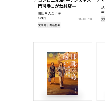
コンビニ兄弟4―テンダネス
門司港こがね村店―
結
6
町田そのこ／著
693円
2024/11/28
文
文庫
電子書籍あり