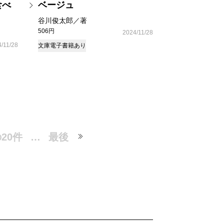
食べ
ベージュ
谷川俊太郎／著
506円
2024/11/28
/11/28
文庫
電子書籍あり
20件
…
最後