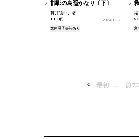
邯鄲の島遥かなり〔下〕
貫井徳郎／著
結
1,100円
9
2024/11/28
文庫
電子書籍あり
文
最初
…
前の