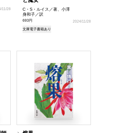
と魔女
/11/28
C・S・ルイス／著、小澤
身和子／訳
693円
2024/11/28
文庫
電子書籍あり