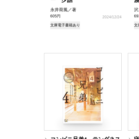
ー一夕話
渡
永井荷風／著
沢
605円
6
2024/12/24
文庫
電子書籍あり
文