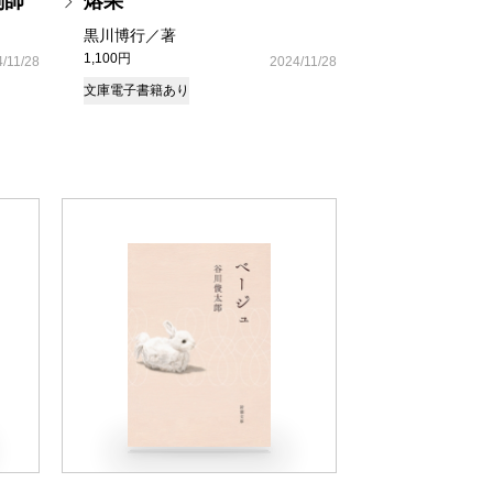
剤師
熔果
黒川博行／著
1,100円
/11/28
2024/11/28
文庫
電子書籍あり