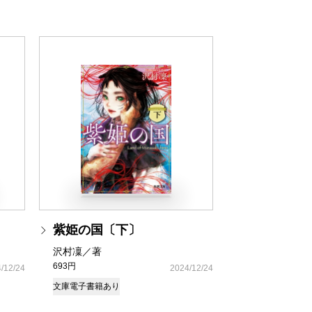
紫姫の国〔下〕
沢村凜／著
693円
/12/24
2024/12/24
文庫
電子書籍あり