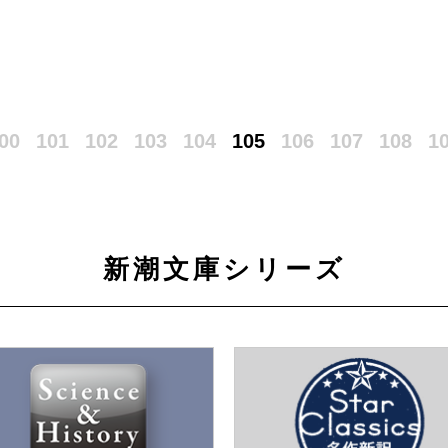
00
101
102
103
104
105
106
107
108
1
新潮文庫シリーズ