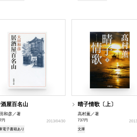
居酒屋百名山
晴子情歌〔上〕
田和彦／著
高村薫／著
37円
737円
2013/04/30
2013
庫
電子書籍あり
文庫