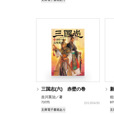
三国志(六) 赤壁の巻
吉川英治／著
佐
737円
9
2013/04/30
文庫
電子書籍あり
文