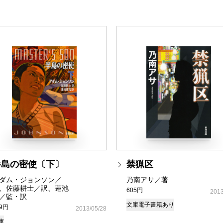
半島の密使〔下〕
禁猟区
ダム・ジョンソン／
乃南アサ／著
、佐藤耕士／訳、蓮池
605円
2013
／監・訳
文庫
電子書籍あり
69円
2013/05/28
庫