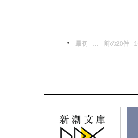
最初
…
前の20件
1