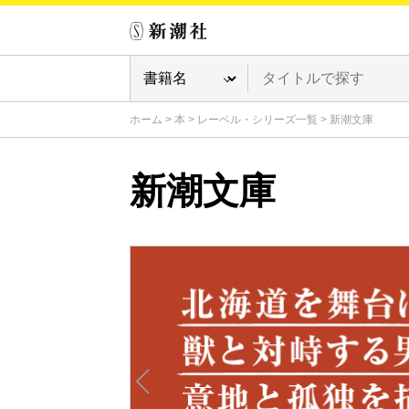
ホーム
>
本
>
レーベル・シリーズ一覧
>
新潮文庫
新潮文庫