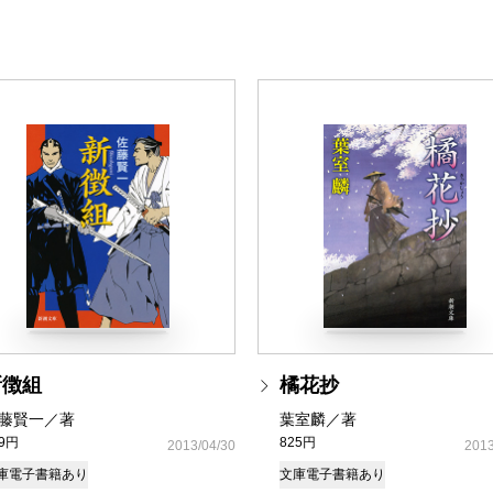
新徴組
橘花抄
藤賢一／著
葉室麟／著
79円
825円
2013/04/30
2013
庫
電子書籍あり
文庫
電子書籍あり