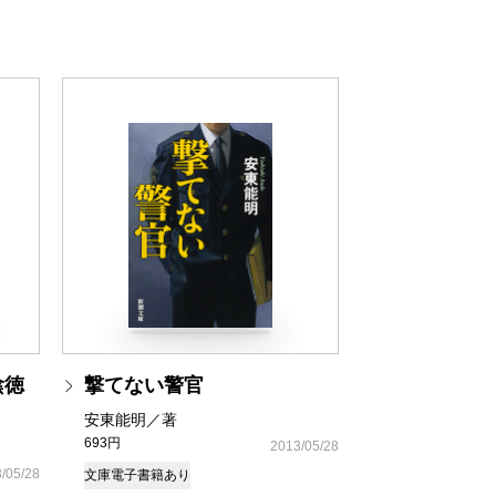
陰徳
撃てない警官
安東能明／著
693円
2013/05/28
/05/28
文庫
電子書籍あり