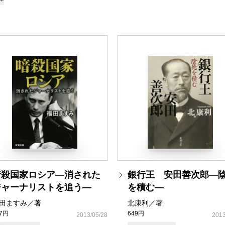
暗殺国家ロシア―消された
銀行王 安田善次郎―
ジャーナリストを追う―
を積む―
田ますみ／著
北康利／著
37円
649円
2013/05/28
2013