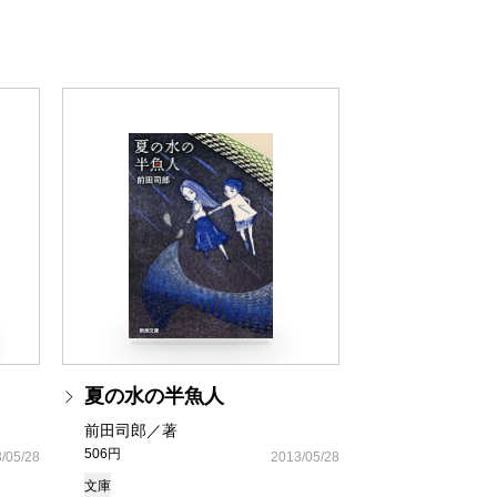
夏の水の半魚人
前田司郎／著
506円
/05/28
2013/05/28
文庫