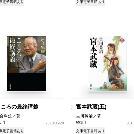
庫
電子書籍あり
文庫
電子書籍あり
こころの最終講義
宮本武蔵(五)
合隼雄／著
吉川英治／著
93円
693円
2013/05/28
2013
庫
電子書籍あり
文庫
電子書籍あり