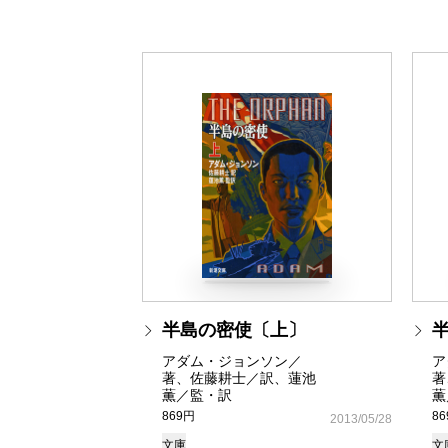
半島の密使〔上〕
アダム・ジョンソン／
ア
著、佐藤耕士／訳、蓮池
著
薫／監・訳
薫
869円
8
2013/05/28
文庫
文