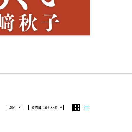
Nex
t
20件
発売日の新しい順