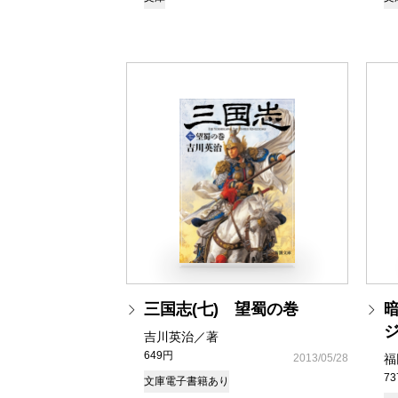
三国志(七) 望蜀の巻
吉川英治／著
649円
2013/05/28
福
7
文庫
電子書籍あり