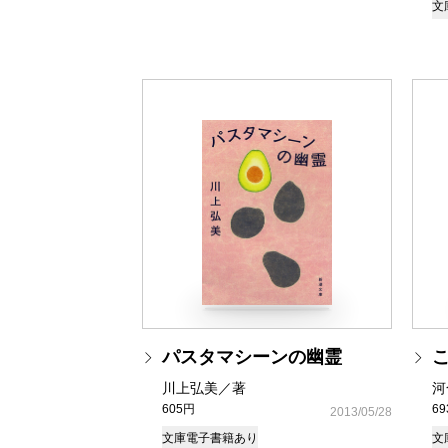
文
パスタマシーンの幽霊
川上弘美／著
河
605円
6
2013/05/28
文庫
電子書籍あり
文