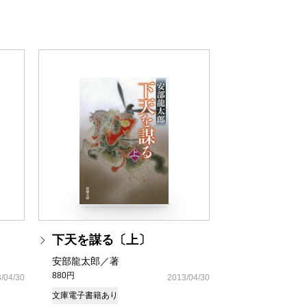
下天を謀る〔上〕
安部龍太郎／著
880円
/04/30
2013/04/30
文庫
電子書籍あり