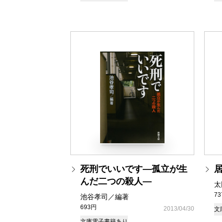
死刑でいいです―孤立が生
んだ二つの殺人―
太
7
池谷孝司／編著
693円
2013/04/30
文
文庫
電子書籍あり