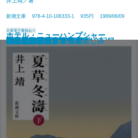
井上靖／著
新潮文庫 978-4-10-106333-1 935円 1989/06/09
文庫
電子書籍あり
ホテル・ニューハンプシャー
ホテル・ニューハンプシャー
村上朝日堂の逆襲
長英逃亡〔上〕
長英逃亡〔下〕
吉原御免状
大垣行345M列車の殺意
墜落の夏―日航123便事故全記録―
新編 銀河鉄道の夜
夏草冬濤〔上〕
夏草冬濤〔下〕
打たれ強く生きる
バーボン・ストリート
アメリカ素描
ご依頼の件
江戸アルキ帖
白夜を旅する人々
小説のたくらみ、知の楽しみ
心に迫るパウロの言葉
夢見通りの人々
〔上〕
〔下〕