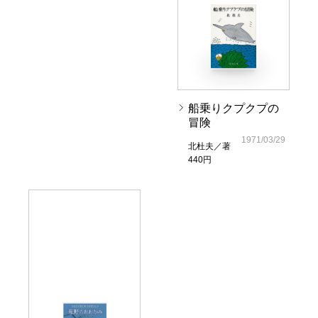
船乗りクプクプの
冒険
1971/03/29
北杜夫／著
440円