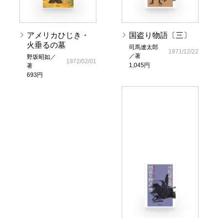
アメリカひじき・
国盗り物語〔三〕
火垂るの墓
司馬遼太郎
1971/12/22
／著
野坂昭如／
1972/02/01
1,045円
著
693円