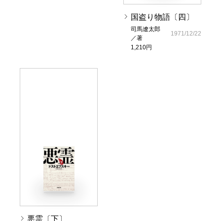
国盗り物語〔四〕
司馬遼太郎
1971/12/22
／著
1,210円
悪霊〔下〕