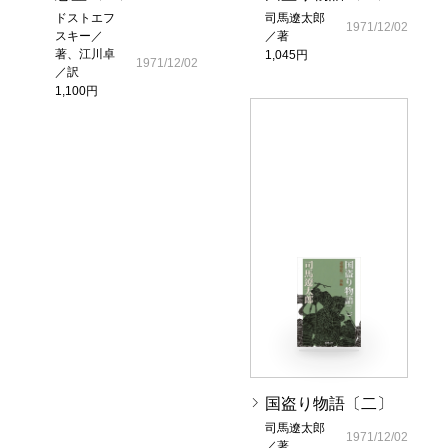
ドストエフ
司馬遼太郎
1971/12/02
スキー／
／著
著、江川卓
1,045円
1971/12/02
／訳
1,100円
国盗り物語〔二〕
司馬遼太郎
1971/12/02
／著