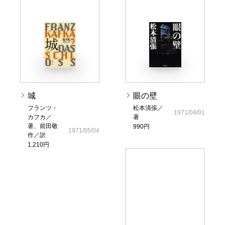
城
眼の壁
フランツ・
松本清張／
1971/04/01
カフカ／
著
著、前田敬
990円
1971/05/04
作／訳
1,210円