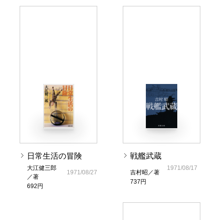
日常生活の冒険
戦艦武蔵
大江健三郎
1971/08/17
1971/08/27
吉村昭／著
／著
737円
692円