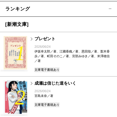
ランキング
[新潮文庫]
プレゼント
1
2026/06/24
伊坂幸太郎／著、江國香織／著、恩田陸／著、梨木香
歩／著、町田そのこ／著、宮部みゆき／著、米澤穂信
／著
文庫
電子書籍あり
成瀬は信じた道をいく
2
2026/06/24
宮島未奈／著
文庫
電子書籍あり