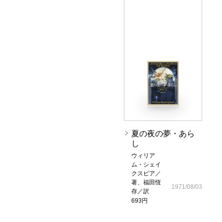
夏の夜の夢・あら
し
ウィリア
ム・シェイ
クスピア／
著、福田恆
1971/08/03
存／訳
693円