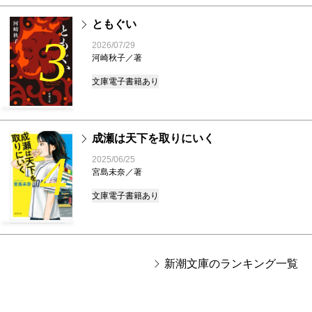
ともぐい
3
2026/07/29
河崎秋子／著
文庫
電子書籍あり
成瀬は天下を取りにいく
4
2025/06/25
宮島未奈／著
文庫
電子書籍あり
新潮文庫のランキング一覧