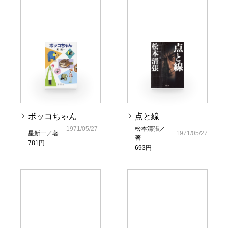
ボッコちゃん
点と線
1971/05/27
松本清張／
星新一／著
1971/05/27
著
781円
693円