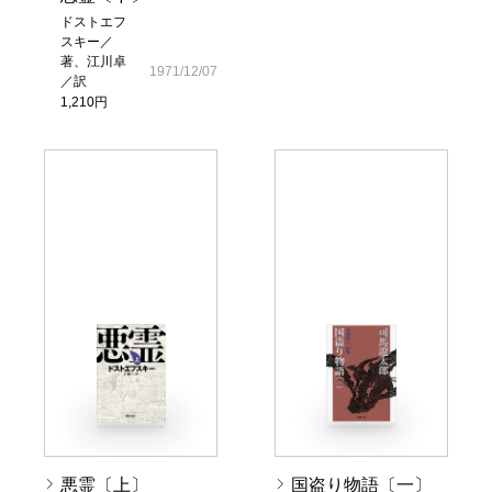
ドストエフ
スキー／
著、江川卓
1971/12/07
／訳
1,210円
悪霊〔上〕
国盗り物語〔一〕