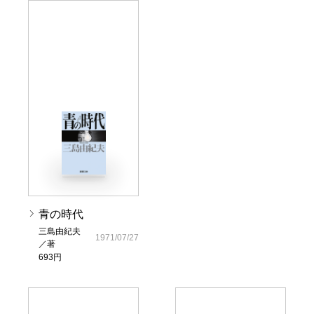
青の時代
三島由紀夫
1971/07/27
／著
693円