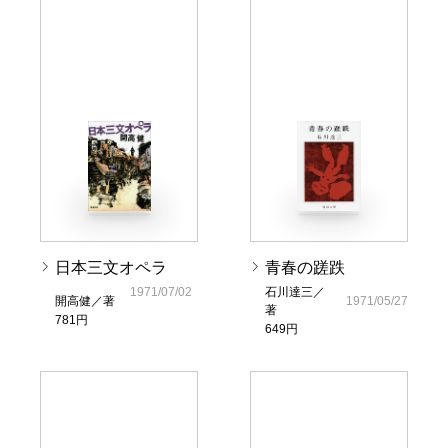
日本三文オペラ
青春の蹉跌
1971/07/02
石川達三／
開高健／著
1971/05/27
著
781円
649円