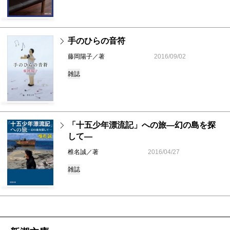
手のひらの音符
藤岡陽子／著
2016/09/02
雑誌
「十五少年漂流記」への旅―幻の島を探
して―
椎名誠／著
2016/04/27
雑誌