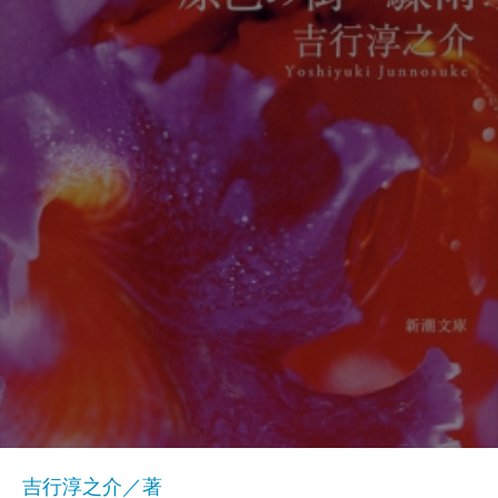
吉行淳之介／著