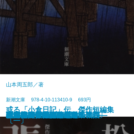
山本周五郎／著
新潮文庫 978-4-10-113410-9 693円
或る「小倉日記」伝 傑作短編集
原色の街・驟雨
虚空遍歴〔上〕
質屋の女房
獣の戯れ
歪んだ複写―税務署殺人事件―
どくとるマンボウ昆虫記
日本語の年輪
わるいやつら〔下〕
わるいやつら〔上〕
さぶ
張込み 傑作短編集〔五〕
西郷札 傑作短編集〔三〕
黒地の絵 傑作短編集〔二〕
幽霊―或る幼年と青春の物語―
佐渡流人行 傑作短編集〔四〕
助左衛門四代記
強力伝・孤島
駅路 傑作短編集〔六〕
敦煌
〔一〕