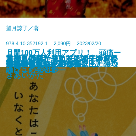
望月諒子／著
978-4-10-352192-1 2,090円 2023/02/20
月間100万人利用アプリ！ 頭痛ー
北関東の異界 エスニック国道35
すみれの花、また咲く頃―タカラ
ルポ 筋肉と脂肪 アスリートに
おやじはニーチェ―認知症の父と
貴族とは何か―ノブレス・オブリ
書籍
リベラリズムへの不満
ギフトライフ
少年タイムカプセル
別れの色彩
母の味、だいたい伝授
きらきらし
欧州戦争としてのウクライナ侵攻
野火の夜
あなたはここにいなくとも
僕の女を探しているんだ
るが贈る しんどい低気圧とのつ
信用
TRY48
荒地の家族
審議官―隠蔽捜査9.5―
4号線―絶品メシとリアル日本―
ジェンヌのセカンドキャリア―
訊け
過ごした436日―
ージュの光と影―
きあいかた