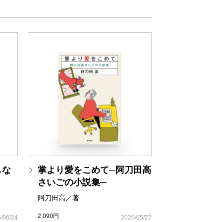
くり宣言
イ(岸本佐知子訳)／最初の悪い男
の逆襲 山下洋輔旅日記
の奥儀 第13回
と短歌の待ち合わせ 第32回
界文学 第23回
しな
掌より愛をこめて─阿刀田高
ン、偏愛レビュー 第73回
さいごの小説集─
〉 第2回
阿刀田高／著
2,090円
/06/24
2026/05/27