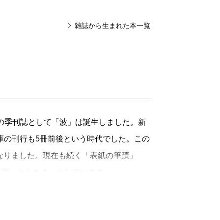
を変えた犯罪者たち 第3回
か死ぬとか父親とか 第2回
雑誌から生まれた本一覧
24回
の新刊案内 編集長から カット 水上
0円の季刊誌として「波」は誕生しました。新
庫の刊行も5冊前後という時代でした。この
誌となりました。現在も続く「表紙の筆蹟」
風雨」からスタートしています。
作家の秘密」で、新作『白きたおやかな