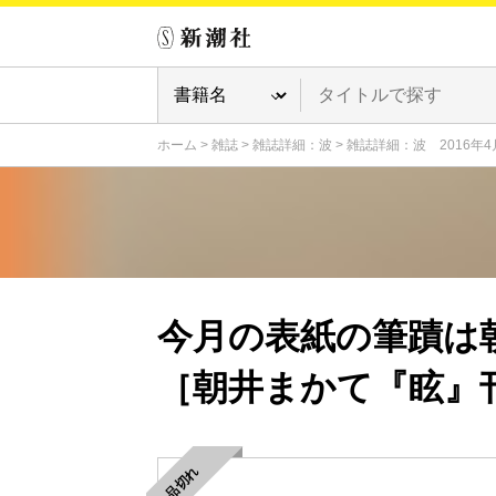
ホーム
>
雑誌
>
雑誌詳細：波
>
雑誌詳細：波 2016年4
今月の表紙の筆蹟は
［朝井まかて『眩』
品切れ