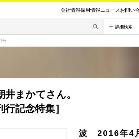
会社情報
採用情報
ニュース
お問い
詳細検索
月号
朝井まかてさん。
刊行記念特集］
波 2016年4