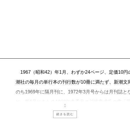
森 功／暗黒事件史 日本
ジェーン・スー／生きると
木皿 泉／カゲロボ日記 第
編集室だより 新潮社
多摩江
1967（昭和42）年1月、わずか24ページ、定価1
潮社の毎月の単行本の刊行数が10冊に満たず、新潮文
のち1969年に隔月刊に、1972年3月号からは月刊
は、第5号にあたる1968年春季号の川端康成氏の書「
続きを読む
創刊号の目次を覗いてみると、巻頭がインタビュー「