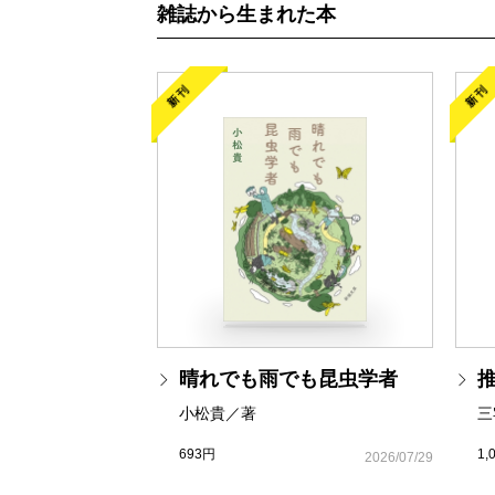
雑誌から生まれた本
新刊
新刊
晴れでも雨でも昆虫学者
小松貴／著
三
693円
1,
2026/07/29