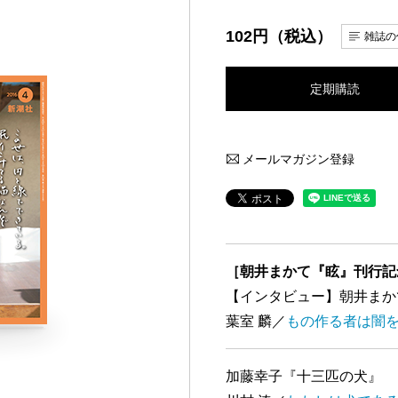
102円（税込）
雑誌の
定期購読
メールマガジン登録
［朝井まかて『眩』刊行記
【インタビュー】朝井まか
葉室 麟／
もの作る者は闇
加藤幸子『十三匹の犬』