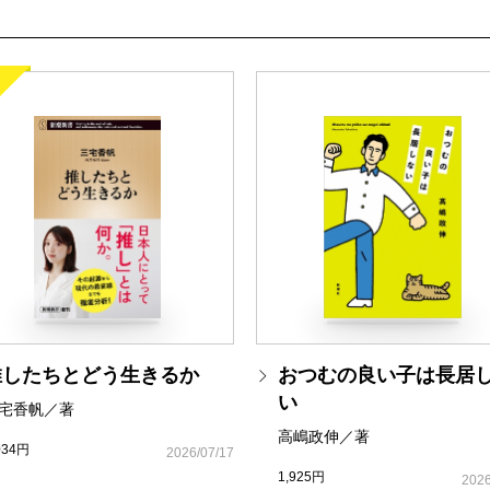
三橋曉の海外エンタ三つ巴
考える人─コミュニティづ
とんぼの本編集室だより
連載
新連載 ミランダ・ジュラ
新連載 山下洋輔／猛老猫
荒山 徹／歴史の極意・小説
堀本裕樹、穂村 弘／俳句
津村記久子／やりなおし世
推したちとどう生きるか
おつむの良い子は長居
瀧井朝世／サイン、コサイ
い
宅香帆／著
大澤真幸／山崎豊子の〈男
高嶋政伸／著
034円
2026/07/17
佐藤賢一／遺訓 第4回
1,925円
2026