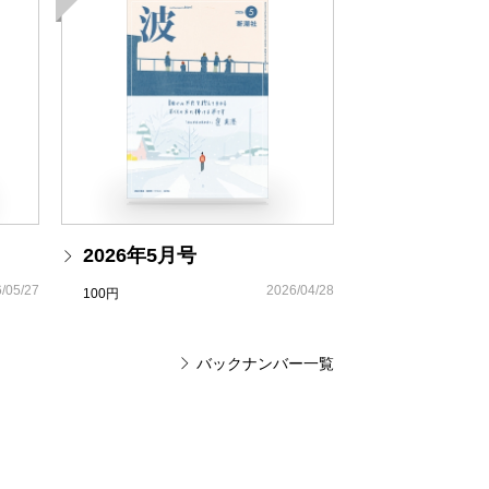
もん！――そして、ママになる――』
られ、タブーのごとく扱われてきたＲＡＡ
タニティーブルー漫画！
いう国がいわば性の防波堤として進駐軍の
な日々をおくる彼女たちの姿を、ＲＡＡで
たち―究極のおもてなし―』
たこの大作からは、「変わり身の早い日本
術
・9月20日）がまざまざと伝わってきま
ぜ凋落したのか』
ジテレビ物語
2026年5月号
訳堂」刊行スタート！
/05/27
2026/04/28
』、堀江敏幸『その姿の消し方』刊行記念
100円
味わい、詩の効用
バックナンバー一覧
・下
潮文庫