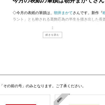
今月の表紙の筆蹟は朝井まかてさん
広岡裕児『ＥＵ騒乱―テロ
沢木耕太郎／
「格差」の無
◇今月の表紙の筆蹟は、
朝井まかて
さんです。新作『
ラント」とも称される葛飾応為の半生を描き出した長
岩村充『中央銀行が終わる
数少ない謎に包まれた女絵師の姿を、朝井さんは闊達
北村行伸／
金融の技術革新
た。父北斎のほか渓斎英泉、曲亭馬琴、為永春水ら江
続きを読む
丁寧な時代考証が江戸の下町へといざなってくれます
末盛千枝子『「私」を受け
していく描写は真に迫っており、ことに本の装幀にも
中江有里／
朝ドラのヒロイ
完成させるラストは圧巻です。揮毫していただいたの
る際の言葉で、それに合わせて朝井さんの愛猫マイケ
垣内俊哉『バリアバリュー
十歳、すなわち人間にすると百歳ほどになりますが、
高野 登／
「この人をお師
れました。
◇私たちは戦争に負けた国の国民として、家族を喪っ
ジョンソン祥子『すっきり、楽
ならないのよ――
乃南アサ
さんの長篇小説『
水曜日の
「その前の号」のみとなります。ご了承ください。
gan～』
行されたこの作品は「女たちの戦争を描く感動巨編」（
ジョンソン祥子／
写真がく
大戦と戦後とは何かを問う作品が次々と刊行されてい
品切れ
新聞・8月20日夕刊）など、各紙誌で高い評価を得ま