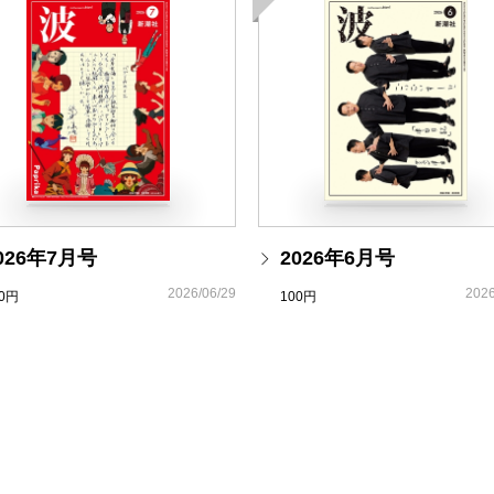
はるな檸檬『れもん、うむ
大臣賞を受賞しました。戦後の「裏面史」に押し込め
東村アキコ／
超革新的、マ
（特殊慰安施設協会）。その異様な施設には、日本と
兵士たちに差し出した女性が集まっていました。苛酷
野地秩嘉『サービスの達人
通訳として働く母を持つ14歳の少女の視線で描き出し
野地秩嘉／
サービスとは技
人の情けない姿と逞しさ」（池上冬樹氏、日本経済新聞
す。
吉野嘉高『フジテレビはな
新潮社ホームページ情報
吉野嘉高／
栄光と衰退のフ
http://www.shinchosha.co.jp/
026年7月号
2026年6月号
◎新訳・復刊コレクション 新シリーズ「村上柴田翻
2026/06/29
2026
［池澤夏樹『詩のなぐさめ
00円
100円
http://www.shinchosha.co.jp/murakamishibata/
対談］
池澤夏樹×堀江敏幸／
詩の
コラム
谷崎潤一郎『細雪』上・中
原 幹恵／
映画になった新