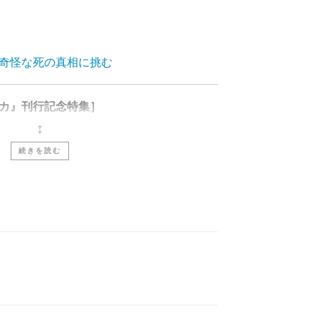
る
奇怪な死の真相に挑む
カ』刊行記念特集］
／
「暗幕のゲルニカ事件」が伝えたもの
壮大な美術ドラマ
続きを読む
』
小説
捜7―』
事件の二重奏
ワールド』刊行記念対談］