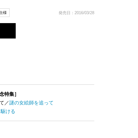
仕様
発売日：2016/03/28
念特集］
て／
謎の女絵師を追って
を駆ける