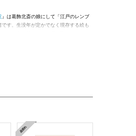
と右傾化の次に来るもの―』
限運動を超えて
眩
』は葛飾北斎の娘にして「江戸のレンブ
篇です。生没年が定かでなく現存する絵も
日―ビットコインと通貨の未来―』
にして細密な筆さばきで浮き彫りにしまし
は我々をどこに導くか
戸時代後期の文人墨客たちが物語を彩り、
。また、応為が絵組みを考え彩色をほどこ
容れて生きる―父と母の娘―』
使用している代表作「吉原格子先之図」を
ンのような人生
は巻頭で父が幼い娘に画法を話して聞かせ
ルにご登場いただきました。彼女は御年二
―障害を価値に変える―』
そうと思えぬ愛くるしい表情を浮かべてく
匠と呼ぼう」と決めた瞬間
た女として――それでも生き続けなければ
しく、自由に暮らす ～Maru in Michi
凱歌
』の一節です。戦後七十年の昨年、刊
週刊ポスト・8月21、28日号）、「先の
れたもの
る。その中でも出色」（「大波小波」東京
品切れ
したが、このほど第66回芸術選奨文部科学