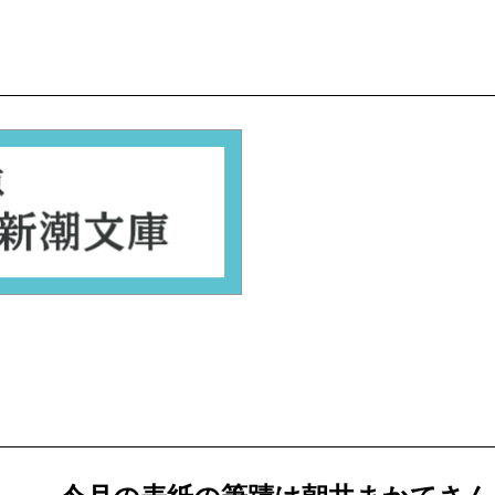
蜂谷宗苾（志野流香道二十
「香り」が語る物語を聞く
ジュリー・オオツカ『屋根
朝吹真理子／
「わたしたち
川端康成『川端康成初恋小
待田晋哉／
永遠少女の夢
［押切もえ『永遠とは違う
押切もえ×中瀬ゆかり（新
石井妙子『原節子の真実』
南沢奈央／
あなたは何を守