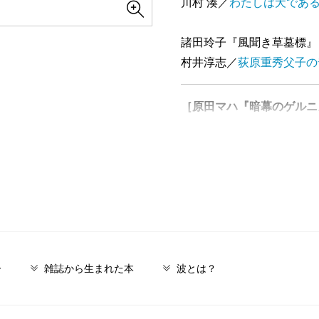
川村 湊／
わたしは犬であ
諸田玲子『風聞き草墓標』
村井淳志／
荻原重秀父子の
［原田マハ『暗幕のゲルニ
【インタビュー】原田マハ
大森 望／
ピカソをめぐる
梶尾真治『杏奈は春待岬に
成井 豊／
空前絶後の初恋
麻見和史『死者の盟約―特
ー
雑誌から生まれた本
波とは？
村上貴史／
殺人事件と誘拐
［村山由佳『ワンダフル・