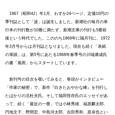
1967（昭和42）年1月、わずか24ページ、定価10円の
季刊誌として「波」は誕生しました。新潮社の毎月の単
行本の刊行数が10冊に満たず、新潮文庫の刊行も5冊前
後という時代でした。こののち1969年に隔月刊に、1972
年3月号からは月刊誌となりました。現在も続く「表紙
の筆蹟」は、第5号にあたる1968年春季号の川端康成氏
の書「風雨」からスタートしています。
創刊号の目次を覗いてみると、巻頭がインタビュー
「作家の秘密」で、新作『白きたおやかな峰』を刊行し
たばかりの北杜夫氏。そして福田恆存氏のエッセイがあ
って、続く「最近の一冊」では小林秀雄、福原麟太郎、
円地文子、野間宏、中島河太郎、吉田秀和、原卓也とい