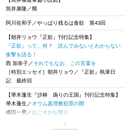
【筒井康隆掌篇小説館】
筒井康隆／羆
阿川佐和子／やっぱり残るは食欲 第43回
【朝井リョウ『正欲』刊行記念特集】
『正欲』って、何？ 読んでみないとわからない
衝撃を語る！
西 加奈子／
それでもなお、この言葉を
［特別エッセイ］朝井リョウ／『正欲』執筆日
記 最終回
【帚木蓬生『沙林 偽りの王国』刊行記念特集】
帚木蓬生／
オウム真理教犯罪の闇
縄田一男／
おごそかな怒り
五木寛之『こころの散歩』