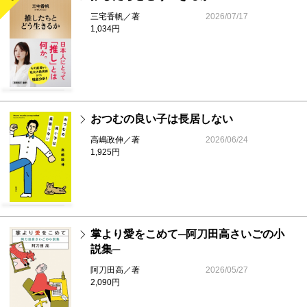
三宅香帆／著
2026/07/17
1,034円
おつむの良い子は長居しない
高嶋政伸／著
2026/06/24
1,925円
掌より愛をこめて─阿刀田高さいごの小
説集─
阿刀田高／著
2026/05/27
2,090円