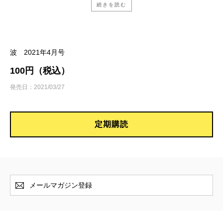
続きを読む
南陀楼綾繁／
「時代の風」を感じるレーダー
青山文平『泳ぐ者』
波 2021年4月号
川出正樹／
なぜを見抜く者が帰ってきた！
100円（税込）
周木 律『あしたの官僚』
発売日：2021/03/27
周木 律／
「あしたの官僚」たちの物語
定期購読
岸本 惟『迷子の龍は夜明けを待ちわびる』
岸本 惟／
会社員の私がストレスで小説家になった
件
メールマガジン登録
十市 社『亜シンメトリー』
長江俊和／
一筋縄ではいかない「感情のミステ
リ」