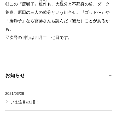
とんぼの本編集室だより
シリーズ
親
◎この『唐獅子』
連作
も、
大親分
と不死身の哲、ダーク
子
荒巻、原田の三人の
乾分
という組合せ。『ゴッド〜』や
三枝昂之・小澤 實／掌のうた
『唐獅子』なら宮藤さんも読んだ（観た）ことがあるか
【連載】
も。
ジェーン・スー／マイ・フェア・ダディ！ 介護
▽次号の刊行は四月二十七日です。
未満の父に娘ができること 第7回
永田和宏／あなたと出会って、それから…… 第1
6回
南沢奈央 イラスト・黒田硫黄／今日も寄席に行
お知らせ
きたくなって 第16回
内田 樹／カミュ論 第6回
二宮敦人／ぼくらは人間修行中 第5回
2021/03/26
小松 貴／にっぽん怪虫記 第16回
いま注目の1冊！
川本三郎／荷風の昭和 第35回