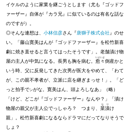
イケルのように家業を継ごうとします（尤も『ゴッドフ
フランツ・カフカ、高橋義孝 訳『
変身
』
ァーザー』自体が『カラ兄』に似ているのは有名な話な
アルトゥール・ショーペンハウアー、橋本文夫
訳『
のですが）。
幸福について―人生論―
』
◎そんな連想は、
小林信彦
さん『
唐獅子株式会社
』のせ
【今月の新潮文庫】
い。「藤山寛美はんが『ゴッドファーザー』を松竹新喜
宮本 輝『野の春―流転の海 第九部―』
劇に焼き直せると言うてはったそうです」。老舗漬け物
重里徹也／
老若男女の織り成す壮大な人間模様
いよ
いよ
屋の主人が中気になる。長男も胸を病む。
愈
々
倒産かと
宮本輝「流転の海」全九冊について
いう時、父に反発してきた次男が医大をやめて、「わて
【コラム】
が、この親不孝者が、立派に店を継ぎまっせ！」。「ど
青木節子『中国が宇宙を支配する日―宇宙安保の
っと拍手で
がな。寛美はん、頭よろしなあ」（略）
ン
現代史―』（新潮新書）
「けど、どこが『ゴッドファーザー』なんや？」「漬け
青木節子／
21世紀のスプートニク・ショック
な
づ
物屋の親父が主人公でっしゃろ？ つまり、
菜
漬
け
親」。松竹新喜劇になるならドラマにだってなりそうで
［とんぼの本］
しょ？