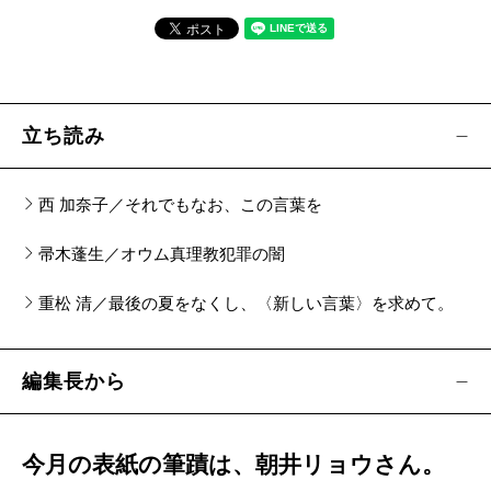
芸術新潮編集部／編『謎解き 鳥獣戯画』（とんぼ
の本）
ナカムラクニオ／
幻の「鳥獣戯画」を探して
立ち読み
川上和人『鳥類学は、あなたのお役に立てます
西 加奈子／それでもなお、この言葉を
か？』
養老孟司／
役に立たない、わけではない。
帚木蓬生／オウム真理教犯罪の闇
重松 清／最後の夏をなくし、〈新しい言葉〉を求めて。
大小田さくら子『やまとかたり―古事記をうたう
―』
編集長から
上野 誠／
古典は語りのなかで蘇る
【山本芳久『世界は善に満ちている―トマス・ア
今月の表紙の筆蹟は、朝井リョウさん。
クィナス哲学講義―』（新潮選書）刊行記念】