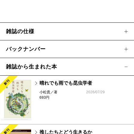
編輯後記 いま話題の本 新刊案内 編集長から
雑誌の仕様
バックナンバー
雑誌から生まれた本
新刊
晴れでも雨でも昆虫学者
小松貴／著
2026/07/29
693円
新刊
推したちとどう生きるか