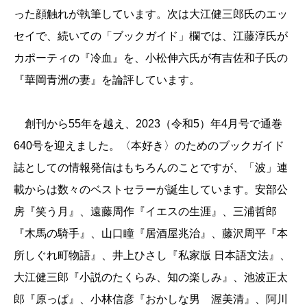
った顔触れが執筆しています。次は大江健三郎氏のエッ
セイで、続いての「ブックガイド」欄では、江藤淳氏が
カポーティの『冷血』を、小松伸六氏が有吉佐和子氏の
『華岡青洲の妻』を論評しています。
創刊から55年を越え、2023（令和5）年4月号で通巻
640号を迎えました。〈本好き〉のためのブックガイド
誌としての情報発信はもちろんのことですが、「波」連
載からは数々のベストセラーが誕生しています。安部公
房『笑う月』、遠藤周作『イエスの生涯』、三浦哲郎
『木馬の騎手』、山口瞳『居酒屋兆治』、藤沢周平『本
所しぐれ町物語』、井上ひさし『私家版 日本語文法』、
大江健三郎『小説のたくらみ、知の楽しみ』、池波正太
郎『原っぱ』、小林信彦『おかしな男 渥美清』、阿川