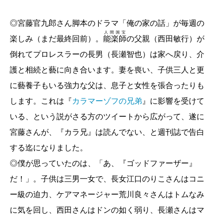
［対談］山本芳久×若松英輔／
「人生のソムリエ」
◎宮藤官九郎さん脚本のドラマ「俺の家の話」が毎週の
になろう
人間国宝
楽しみ（まだ最終回前）。
能楽師
の父親（西田敏行）が
【早見和真『あの夏の正解』刊行記念特集】
倒れてプロレスラーの長男（長瀬智也）は家へ戻り、介
重松 清／
最後の夏をなくし、〈新しい言葉〉を求
護と相続と藝に向き合います。妻を喪い、子供三人と更
めて。
に藝養子もいる強力な父は、息子と女性を張合ったりも
宮下奈都／
球児との対話の先に
します。これは『
カラマーゾフの兄弟
』に影響を受けて
［特別マンガ］矢部太郎／宝塚と僕 〜ふたた
いる、という説がさる方のツイートから広がって、遂に
び〜
宮藤さんが、『カラ兄』は読んでない、と週刊誌で告白
［酒で辿る青春記］バッキー井上／京都裏寺ハタ
する迄になりました。
チ前 ある回想
◎僕が思っていたのは、「あ、『ゴッドファーザー』
だ！」。子供は三男一女で、長女江口のりこさんはコニ
【私の好きな新潮文庫】
ー級の迫力、ケアマネージャー荒川良々さんはトムなみ
雪下まゆ／優しい不条理小説
に気を回し、西田さんはドンの如く弱り、長瀬さんはマ
ヘッセ、高橋健二 訳『
車輪の下
』