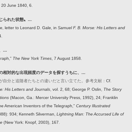
, 20 June 1840, 6.
じられた状態〟…
, letter to Leonard D. Gale, in
Samuel F. B. Morse: His Letters and
4.
、…
graph,”
The New York Times
, 7 August 1858.
の相対的な出現頻度のデータを探すうちに、…
Cf.
が自分と追随者たちとの違いだと言い立てた。参考文献：
e: His Letters and Journals
, vol. 2, 68; George P. Oslin,
The Story
tions
(Macon, Ga.: Mercer University Press, 1992), 24; Franklin
e American Inventors of the Telegraph,”
Century Illustrated
888): 934; Kenneth Silverman,
Lightning Man: The Accursed Life of
se
(New York: Knopf, 2003), 167.