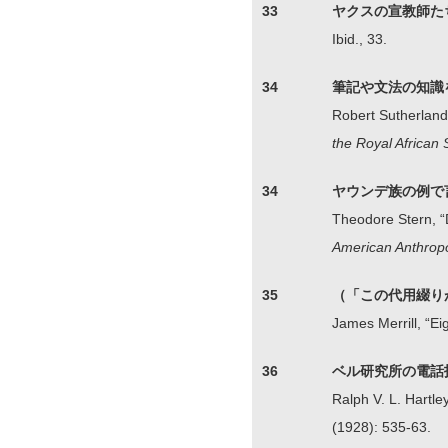
33
ヤクスの宣教師た
Ibid., 33.
34
筆記や文法の知識
Robert Sutherland
the Royal African 
34
ヤウンデ族の例で
Theodore Stern, “
American Anthropo
35
（「この代用綴り
James Merrill, “Eig
36
ベル研究所の電話
Ralph V. L. Hartle
(1928): 535-63.