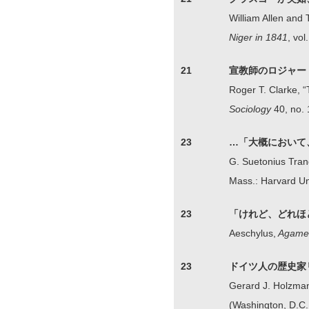
William Allen an
Niger in 1841
, vo
21
宣教師のロジャー
Roger T. Clarke,
Sociology
40, no. 
23
…「大概において
G. Suetonius Tran
Mass.: Harvard Uni
23
「けれど、どれほ
Aeschylus,
Agame
23
ドイツ人の歴史家
Gerard J. Holzma
(Washington, D.C.