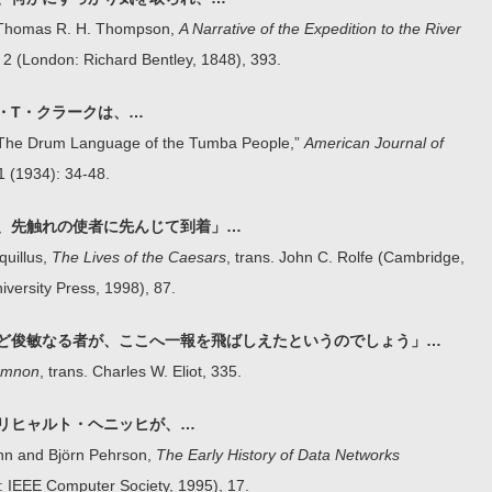
d Thomas R. H. Thompson,
A Narrative of the Expedition to the River
l. 2 (London: Richard Bentley, 1848), 393.
・T・クラークは、…
 “The Drum Language of the Tumba People,”
American Journal of
1 (1934): 34-48.
、先触れの使者に先んじて到着」…
quillus,
The Lives of the Caesars
, trans. John C. Rolfe (Cambridge,
versity Press, 1998), 87.
ど俊敏なる者が、ここへ一報を飛ばしえたというのでしょう」…
mnon
, trans. Charles W. Eliot, 335.
リヒャルト・ヘニッヒが、…
nn and Björn Pehrson,
The Early History of Data Networks
: IEEE Computer Society, 1995), 17.