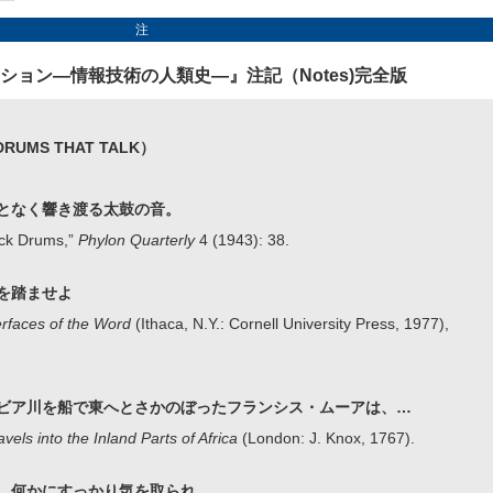
注
ション―情報技術の人類史―』注記（Notes)完全版
MS THAT TALK）
となく響き渡る太鼓の音。
ack Drums,”
Phylon Quarterly
4 (1943): 38.
を踏ませよ
erfaces of the Word
(Ithaca, N.Y.: Cornell University Press, 1977),
ビア川を船で東へとさかのぼったフランシス・ムーアは、…
avels into the Inland Parts of Africa
(London: J. Knox, 1767).
、何かにすっかり気を取られ、…