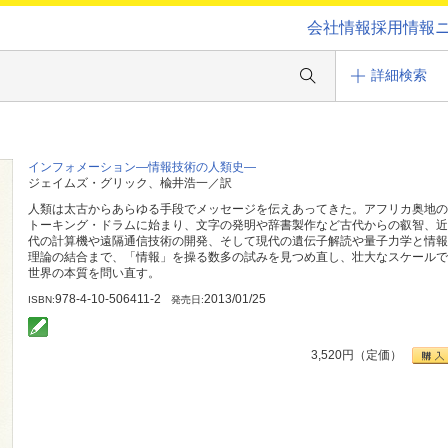
会社情報
採用情報
詳細検索
インフォメーション―情報技術の人類史―
ジェイムズ・グリック、楡井浩一／訳
人類は太古からあらゆる手段でメッセージを伝えあってきた。アフリカ奥地の
トーキング・ドラムに始まり、文字の発明や辞書製作など古代からの叡智、近
代の計算機や遠隔通信技術の開発、そして現代の遺伝子解読や量子力学と情報
理論の結合まで、「情報」を操る数多の試みを見つめ直し、壮大なスケールで
世界の本質を問い直す。
978-4-10-506411-2
2013/01/25
ISBN:
発売日:
3,520
円（定価）