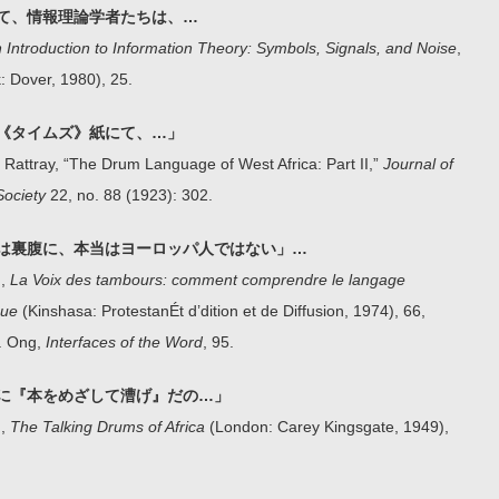
て、情報理論学者たちは、…
 Introduction to Information Theory: Symbols, Signals, and Noise
,
: Dover, 1980), 25.
《タイムズ》紙にて、…」
 Rattray, “The Drum Language of West Africa: Part II,”
Journal of
Society
22, no. 88 (1923): 302.
は裏腹に、本当はヨーロッパ人ではない」…
n,
La Voix des tambours: comment comprendre le langage
que
(Kinshasa: ProtestanÉt d’dition et de Diffusion, 1974), 66,
J. Ong,
Interfaces of the Word
, 95.
に『本をめざして漕げ』だの…」
n,
The Talking Drums of Africa
(London: Carey Kingsgate, 1949),