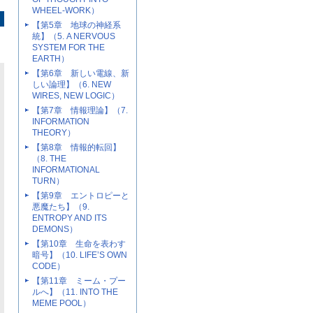
WHEEL-WORK）
【第5章 地球の神経系
統】（5. A NERVOUS
SYSTEM FOR THE
EARTH）
【第6章 新しい電線、新
しい論理】（6. NEW
WIRES, NEW LOGIC）
【第7章 情報理論】（7.
INFORMATION
THEORY）
【第8章 情報的転回】
（8. THE
INFORMATIONAL
TURN）
【第9章 エントロピーと
悪魔たち】（9.
ENTROPY AND ITS
DEMONS）
【第10章 生命を表わす
暗号】（10. LIFE’S OWN
CODE）
【第11章 ミーム・プー
ルへ】（11. INTO THE
MEME POOL）