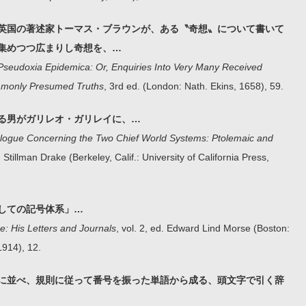
英国の著述家トーマス・ブラウンが、ある〝奇想〟について書いて
集めつつ広まりし奇想を、…
Pseudoxia Epidemica: Or, Enquiries Into Very Many Received
monly Presumed Truths
, 3rd ed. (London: Nath. Ekins, 1658), 59.
る男がガリレオ・ガリレイに、…
logue Concerning the Two Chief World Systems: Ptolemaic and
. Stillman Drake (Berkeley, Calif.: University of California Press,
しての記号体系」…
e: His Letters and Journals
, vol. 2, ed. Edward Lind Morse (Boston:
1914), 12.
に並べ、規則に従って番号を振った単語から成る、頭文字で引く辞