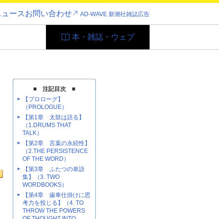
ニュース
お問い合わせ
AD-WAVE 新潮社雑誌広告
本・雑誌・ウェブ
■ 注記目次 ■
【プロローグ】
（PROLOGUE）
【第1章 太鼓は語る】
（1.DRUMS THAT
TALK）
【第2章 言葉の永続性】
（2.THE PERSISTENCE
OF THE WORD）
【第3章 ふたつの単語
集】（3. TWO
WORDBOOKS）
【第4章 歯車仕掛けに思
考力を投じる】（4. TO
THROW THE POWERS
OF THOUGHT INTO