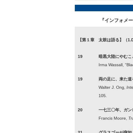
『インフォメー
【第１章 太鼓は語る】（1.DRU
19
暗黒大陸にやむこ
Irma Wassall, “Bl
19
両の足に、来た道
Walter J. Ong,
Int
105.
20
一七三〇年、ガン
Francis Moore,
Tr
21
グラスゴーが突如