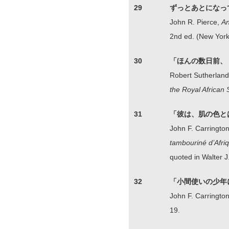
29
ずっとあとになっ
John R. Pierce,
An
2nd ed. (New York
30
「ほんの数日前、
Robert Sutherland
the Royal African 
31
「彼は、肌の色と
John F. Carringto
tambouriné d’Afri
quoted in Walter 
32
「小間使いの少年
John F. Carringto
19.