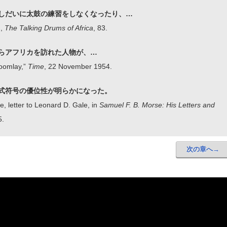
しだいに太鼓の練習をしなくなったり、…
n,
The Talking Drums of Africa
, 83.
らアフリカを訪れた人物が、…
Boomlay,”
Time
, 22 November 1954.
式符号の優位性が明らかになった。
, letter to Leonard D. Gale, in
Samuel F. B. Morse: His Letters and
5.
次の章へ→