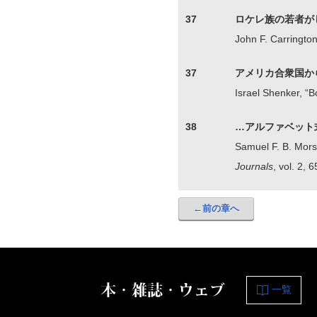
37
ロケレ族の若者が
John F. Carringto
37
アメリカ合衆国か
Israel Shenker, “
38
…アルファベット
Samuel F. B. Morse
Journals
, vol. 2, 6
←前の章へ
本・雑誌・ウェブ
一覧