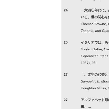
24
一六四〇年代に、
いる。世の関心を
Thomas Browne,
Tenents, and Com
25
イタリアでは、あ
Galileo Galilei,
Dia
Copernican
, trans
1967), 95.
27
「…文字の代替と
Samuel F. B. Mors
Houghton Mifflin, 
27
アルファベット順
書、…