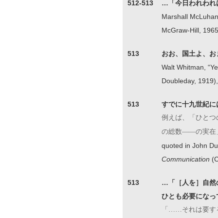
512-513
…「今日われわれ
Marshall McLuha
McGraw-Hill, 1965
513
おお、国土よ、お
Walt Whitman, “Ye
Doubleday, 1919),
513
すでに十九世紀に
例えば、「ひとつ
の総数――の実在
quoted in John D
Communication
(C
513
…「［人を］自然
ひとも必要になっ
「……それは要す