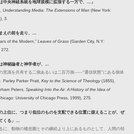
は中央神経系統を地球規模に拡張する一方で、…」
n,
Understanding Media: The Extensions of Man
(New York:
), 3.
まえの前を走り、…
ars of the Modern,”
Leaves of Grass
(Garden City, N.Y.:
 272.
は神秘論者と神学者が、…
の意識を共有する二個あるいは二百万個――“通信状態”にある個体
Parley Parker Pratt,
Key to the Science of Theology
(1855),
」
urham Peters,
Speaking Into the Air: A History of the Idea of
hicago: University of Chicago Press, 1999), 275.
の上位に、つまり低位のものを支配できる位置に据えることが、ぜ
てくる」…
るに、動物の棲息圏とその継続より上にあるものとして、人間の領