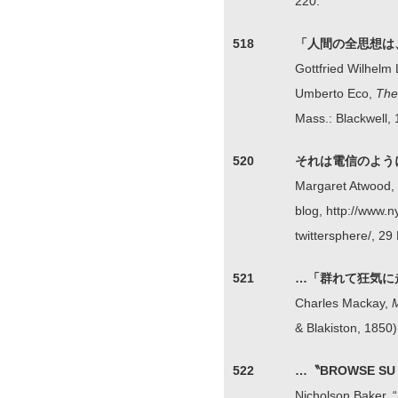
220.
518
「人間の全思想は
Gottfried Wilhelm 
Umberto Eco,
The
Mass.: Blackwell, 
520
それは電信のよう
Margaret Atwood, 
blog, http://www.
twittersphere/, 
521
…「群れて狂気に
Charles Mackay,
M
& Blakiston, 1850)
522
…〝BROWSE S
Nicholson Baker, “