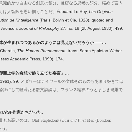
意識的かつ自由なる創意の領分、厳密なる思考の領分、縮めて言う
Édouard Le Roy,
Les Origines
くは人智圏を思い描くことだ」
ution de l
’intelligence
(Paris: Boivin et Cie, 1928), quoted and
J. Aronson,
Journal of Philosophy
27, no. 18 (28 August 1930): 499.
体が生まれつつあるかのようには見えないだろうか――…
 Chardin,
The Human Phenomenon
, trans. Sarah Appleton-Weber
Sussex Academic Press, 1999), 174.
形而上学的奇想で飾り立てた妄言」…
(1961): 99.
メダワーはテイヤールの文体そのものもあまり好きでは
酔狂にして軽躁たる散文詩調は、フランス精神のうとましき発露で
のがSF作家たちだった。
名高いのは、Olaf Stapledonの
Last and First Men
(London:
 だろう。