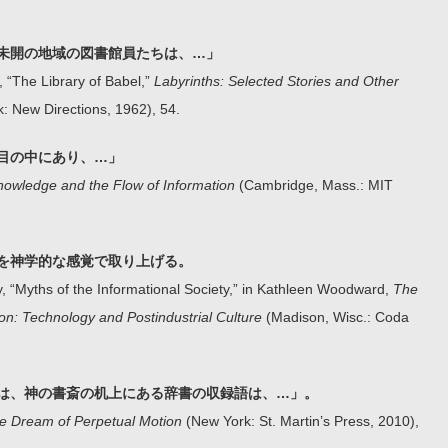
未開の地域の図書館員たちは、…」
 “The Library of Babel,”
Labyrinths: Selected Stories and Other
: New Directions, 1962), 54.
目の中にあり、…」
nowledge and the Flow of Information
(Cambridge, Mass.: MIT
を神学的な感覚で取り上げる。
, “Myths of the Informational Society,” in Kathleen Woodward,
The
on: Technology and Postindustrial Culture
(Madison, Wisc.: Coda
は、神の書斎の机上にある辞書の収録語は、…」。
e Dream of Perpetual Motion
(New York: St. Martin’s Press, 2010),