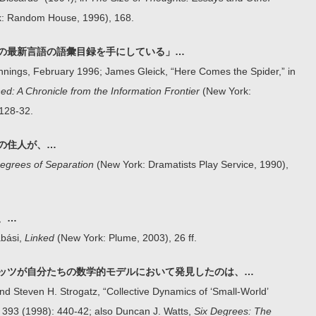
: Random House, 1996), 168.
の最新言語の語彙目録を手にしている」…
Jennings, February 1996; James Gleick, “Here Comes the Spider,” in
d: A Chronicle from the Information Frontier
(New York:
128-32.
の住人が、…
Degrees of Separation
(New York: Dramatists Play Service, 1990),
、…
abási,
Linked
(New York: Plume, 2003), 26 ff.
ッツが自分たちの数学的モデルにおいて発見したのは、…
d Steven H. Strogatz, “Collective Dynamics of ‘Small-World’
393 (1998): 440-42; also Duncan J. Watts,
Six Degrees: The