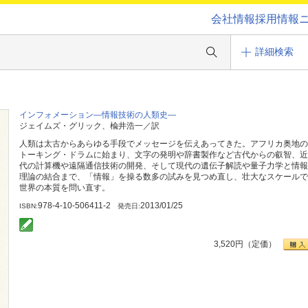
会社情報
採用情報
詳細検索
インフォメーション―情報技術の人類史―
ジェイムズ・グリック、楡井浩一／訳
人類は太古からあらゆる手段でメッセージを伝えあってきた。アフリカ奥地の
トーキング・ドラムに始まり、文字の発明や辞書製作など古代からの叡智、近
代の計算機や遠隔通信技術の開発、そして現代の遺伝子解読や量子力学と情報
理論の結合まで、「情報」を操る数多の試みを見つめ直し、壮大なスケールで
世界の本質を問い直す。
978-4-10-506411-2
2013/01/25
ISBN:
発売日:
3,520
円（定価）