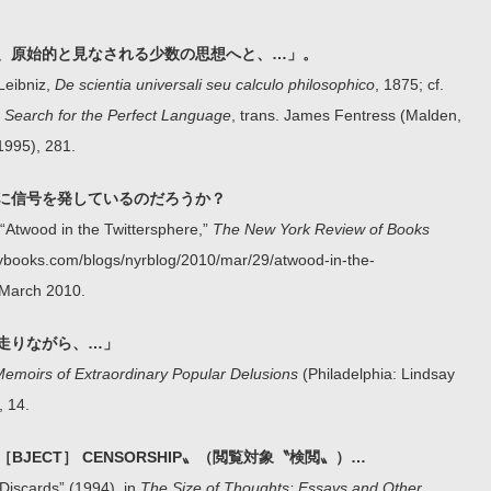
、原始的と見なされる少数の思想へと、…」。
Leibniz,
De scientia universali seu calculo philosophico
, 1875; cf.
 Search for the Perfect Language
, trans. James Fentress (Malden,
1995), 281.
に信号を発しているのだろうか？
“Atwood in the Twittersphere,”
The New York Review of Books
nybooks.com/blogs/nyrblog/2010/mar/29/atwood-in-the-
29 March 2010.
走りながら、…」
emoirs of Extraordinary Popular Delusions
(Philadelphia: Lindsay
, 14.
U［BJECT］ CENSORSHIP〟（閲覧対象〝検閲〟）…
Discards” (1994), in
The Size of Thoughts: Essays and Other