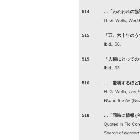
514
…「われわれの協
H. G. Wells,
World
515
「五、六十年のう
Ibid., 56.
515
「人類にとっての
Ibid., 63.
516
…「驚嘆するほど
H. G. Wells,
The P
War in the Air
(New
516
…「同時に情報が
Quoted in Flo Co
Search of Norbert