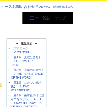
ニュース
お問い合わせ
AD-WAVE 新潮社雑誌広告
本・雑誌・ウェブ
■ 注記目次 ■
【プロローグ】
（PROLOGUE）
【第1章 太鼓は語る】
（1.DRUMS THAT
TALK）
【第2章 言葉の永続性】
（2.THE PERSISTENCE
OF THE WORD）
【第3章 ふたつの単語
集】（3. TWO
WORDBOOKS）
【第4章 歯車仕掛けに思
考力を投じる】（4. TO
THROW THE POWERS
OF THOUGHT INTO