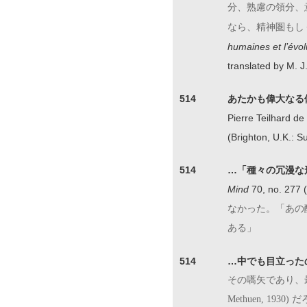
分、熟慮の領分、
なら、精神圏もし
humaines et l
’évol
translated by M. 
514
あたかも偉大なる
Pierre Teilhard de
(Brighton, U.K.: 
514
…「種々の冗漫な
Mind
70, no. 277 
なかった。「あの
ある」
514
…中でも目立った
その嚆矢であり、最も
Methuen, 1930)