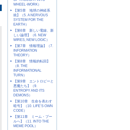
WHEEL-WORK）
【第5章 地球の神経系
統】（5. A NERVOUS
SYSTEM FOR THE
EARTH）
【第6章 新しい電線、新
しい論理】（6. NEW
WIRES, NEW LOGIC）
【第7章 情報理論】（7.
INFORMATION
THEORY）
【第8章 情報的転回】
（8. THE
INFORMATIONAL
TURN）
【第9章 エントロピーと
悪魔たち】（9.
ENTROPY AND ITS
DEMONS）
【第10章 生命を表わす
暗号】（10. LIFE’S OWN
CODE）
【第11章 ミーム・プー
ルへ】（11. INTO THE
MEME POOL）