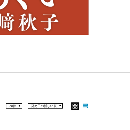
Nex
t
20件
発売日の新しい順