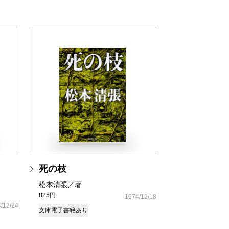
死の枝
松本清張／著
825円
1974/12/18
/12/24
文庫
電子書籍あり