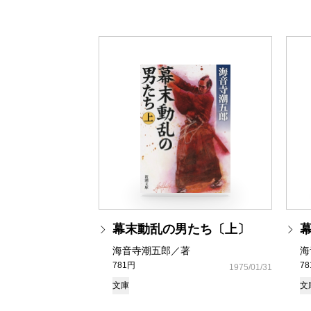
幕末動乱の男たち〔上〕
海音寺潮五郎／著
海
781円
7
1975/01/31
文庫
文