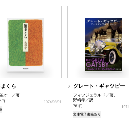
笹まくら
グレート・ギャツビー
谷才一／著
フィツジェラルド／著、
野崎孝／訳
25円
1974/08/01
781円
1974
庫
文庫
電子書籍あり