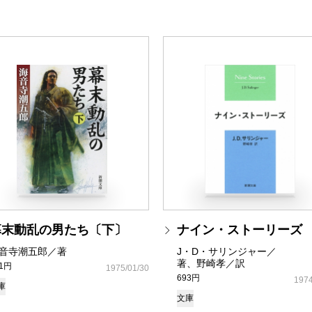
幕末動乱の男たち〔下〕
ナイン・ストーリーズ
音寺潮五郎／著
J・D・サリンジャー／
著、野崎孝／訳
81円
1975/01/30
693円
1974
庫
文庫