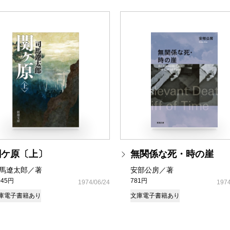
関ケ原〔上〕
無関係な死・時の崖
馬遼太郎／著
安部公房／著
045円
781円
1974/06/24
1974
庫
電子書籍あり
文庫
電子書籍あり