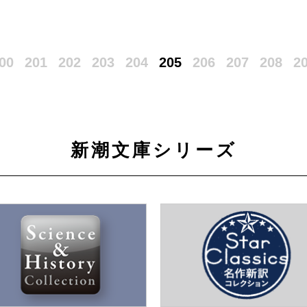
00
201
202
203
204
205
206
207
208
2
新潮文庫シリーズ