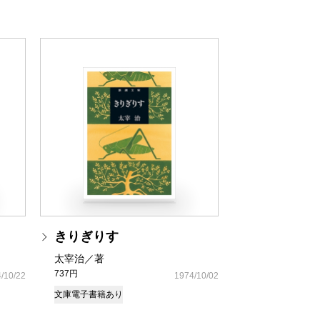
きりぎりす
太宰治／著
737円
/10/22
1974/10/02
文庫
電子書籍あり