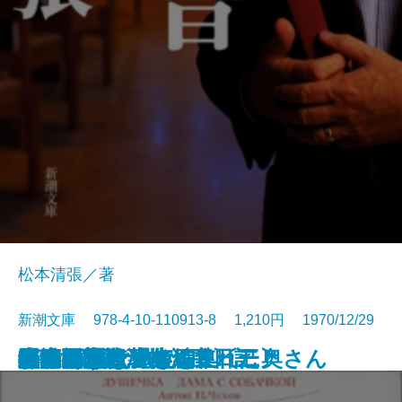
松本清張／著
新潮文庫 978-4-10-110913-8 1,210円 1970/12/29
モーパッサン短編集〔三〕
ゼロの焦点
水いらず
モーパッサン短編集〔二〕
おごそかな渇き
モーパッサン短編集〔一〕
居酒屋
白痴〔上〕
白痴〔下〕
黒い福音
かわいい女・犬を連れた奥さん
第四間氷期
遅れてきた青年
おさん
眠狂四郎殺法帖〔下〕
眠狂四郎殺法帖〔上〕
黒い雨
半生の記
牛肉と馬鈴薯・酒中日記
飢餓同盟