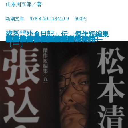
山本周五郎／著
新潮文庫 978-4-10-113410-9 693円
或る「小倉日記」伝 傑作短編集
文庫
電子書籍あり
原色の街・驟雨
虚空遍歴〔上〕
質屋の女房
獣の戯れ
歪んだ複写―税務署殺人事件―
どくとるマンボウ昆虫記
日本語の年輪
わるいやつら〔下〕
わるいやつら〔上〕
さぶ
張込み 傑作短編集〔五〕
西郷札 傑作短編集〔三〕
黒地の絵 傑作短編集〔二〕
幽霊―或る幼年と青春の物語―
佐渡流人行 傑作短編集〔四〕
助左衛門四代記
強力伝・孤島
駅路 傑作短編集〔六〕
敦煌
〔一〕