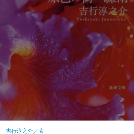
吉行淳之介／著