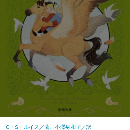
C・S・ルイス／著、小澤身和子／訳