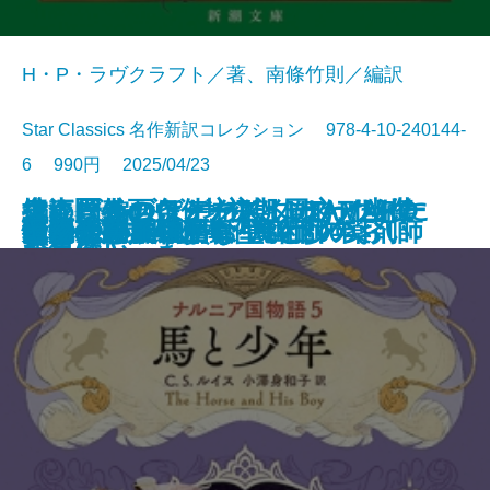
H・P・ラヴクラフト／著、南條竹則／編訳
Star Classics 名作新訳コレクション 978-4-10-240144-
6 990円 2025/04/23
鬼にきんつば─坊主と同心、幽世
大江戸春画ウォーズ UTAMARO
編めば編むほどわたしはわたしに
捜査圏外の条件─初期ミステリ傑
チャールズ・デクスター・ウォー
文庫
電子書籍あり
ナルニア国物語6 魔術師のおい
ゆるやかに生贄は
町内会死者蘇生事件
荒地の家族
夏日狂想
ナルニア国物語5 馬と少年
罪の水際
あやかしの仇討ち 幽世の薬剤師
街とその不確かな壁〔上〕
街とその不確かな壁〔下〕
天路の旅人〔上〕
天路の旅人〔下〕
怪物
田沼と蔦重
ヤクザの子
しらべ─
伝
なっていった
作集(三)─
ド事件