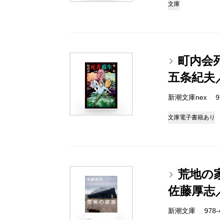
文庫
町内会
五条紀夫
新潮文庫nex 978
文庫
電子書籍あり
荒地の
佐藤厚志
新潮文庫 978-4-