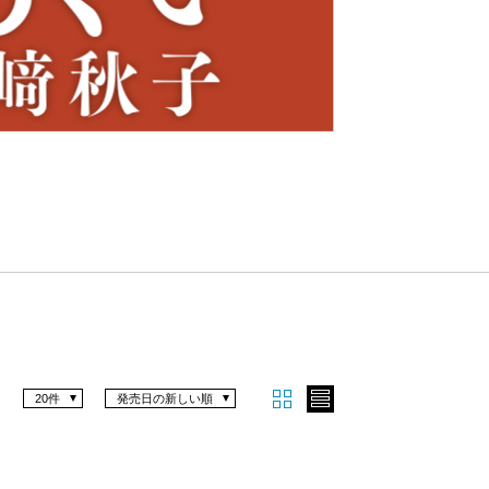
Nex
t
20件
発売日の新しい順