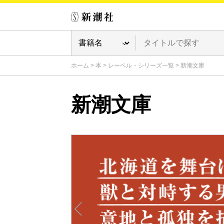
ホーム
>
本
>
レーベル・シリーズ一覧
>
新潮文庫
新潮文庫