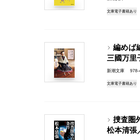
文庫
電子書籍あり
編めば
三國万里
新潮文庫 978-4-
文庫
電子書籍あり
捜査圏
松本清張