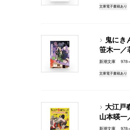
文庫
電子書籍あり
鬼にき
笹木一／
新潮文庫 978-4-
文庫
電子書籍あり
大江戸春
山本暎一
新潮文庫 978-4-