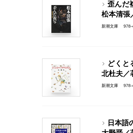
歪んだ
松本清張
新潮文庫 978-4
どくと
北杜夫／
新潮文庫 978-4
日本語
大野晋／