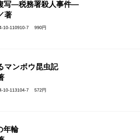
複写―税務署殺人事件―
／著
-10-110910-7 990円
るマンボウ昆虫記
著
-10-113104-7 572円
の年輪
著