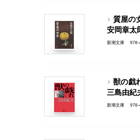
質屋の
安岡章太
新潮文庫 978-4
獣の戯
三島由紀
新潮文庫 978-4