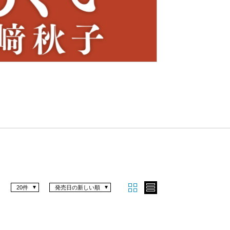
Nex
t
20件
発売日の新しい順