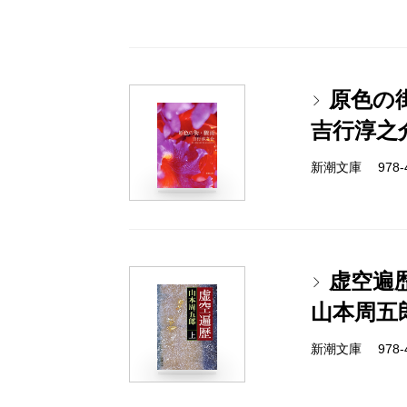
原色の
吉行淳之
新潮文庫 978-4
虚空遍
山本周五
新潮文庫 978-4