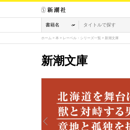
ホーム
>
本
>
レーベル・シリーズ一覧
>
新潮文庫
新潮文庫