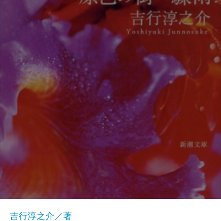
吉行淳之介／著