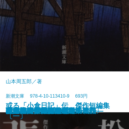
山本周五郎／著
新潮文庫 978-4-10-113410-9 693円
或る「小倉日記」伝 傑作短編集
原色の街・驟雨
虚空遍歴〔上〕
質屋の女房
獣の戯れ
歪んだ複写―税務署殺人事件―
どくとるマンボウ昆虫記
日本語の年輪
わるいやつら〔下〕
わるいやつら〔上〕
さぶ
張込み 傑作短編集〔五〕
西郷札 傑作短編集〔三〕
黒地の絵 傑作短編集〔二〕
幽霊―或る幼年と青春の物語―
佐渡流人行 傑作短編集〔四〕
助左衛門四代記
強力伝・孤島
駅路 傑作短編集〔六〕
敦煌
〔一〕