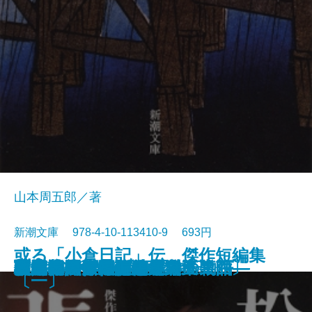
山本周五郎／著
新潮文庫 978-4-10-113410-9 693円
或る「小倉日記」伝 傑作短編集
原色の街・驟雨
虚空遍歴〔上〕
質屋の女房
獣の戯れ
歪んだ複写―税務署殺人事件―
どくとるマンボウ昆虫記
日本語の年輪
わるいやつら〔下〕
わるいやつら〔上〕
さぶ
張込み 傑作短編集〔五〕
西郷札 傑作短編集〔三〕
黒地の絵 傑作短編集〔二〕
幽霊―或る幼年と青春の物語―
佐渡流人行 傑作短編集〔四〕
助左衛門四代記
強力伝・孤島
駅路 傑作短編集〔六〕
敦煌
〔一〕