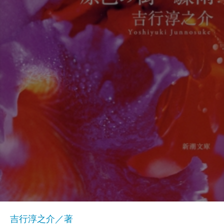
吉行淳之介／著