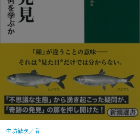
中坊徹次／著