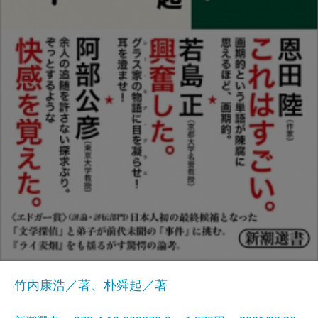
竹内康浩／著、朴舜起／著