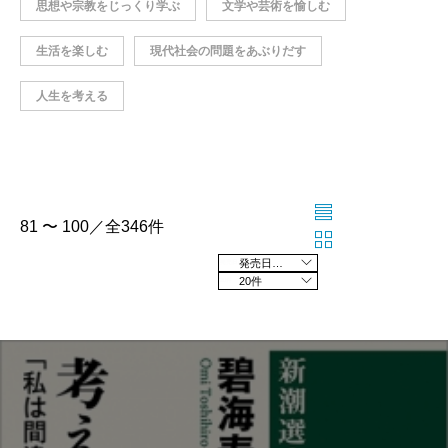
思想や宗教をじっくり学ぶ
文学や芸術を愉しむ
生活を楽しむ
現代社会の問題をあぶりだす
人生を考える
81 〜 100／全346件
発売日の新しい順
20件