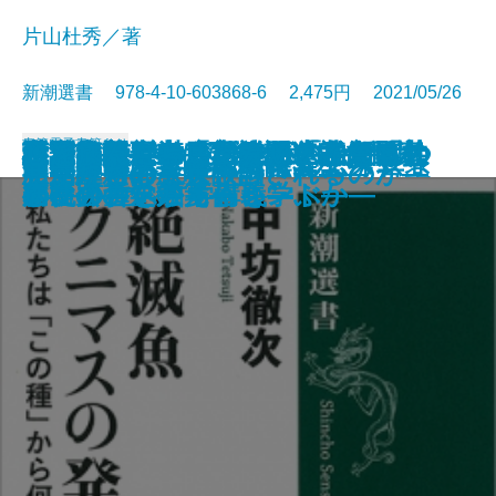
片山杜秀／著
新潮選書 978-4-10-603868-6 2,475円 2021/05/26
書籍
電子書籍あり
考える親鸞―「私は間違ってい
「海の民」の日本神話―古代ヤポ
謎ときサリンジャー―「自殺」し
言論統制というビジネス―新聞社
絶滅魚クニマスの発見―私たちは
世界は善に満ちている―トマス・
ふだん使いの言語学―「ことばの
不寛容論―アメリカが生んだ「共
予測学―未来はどこまで読めるの
政治改革再考―変貌を遂げた国家
心を病んだらいけないの？―うつ
私の親鸞―孤独に寄りそうひと―
漂流者は何を食べていたか
日本を寿ぐ―九つの講演―
死にかた論
社会思想としてのクラシック音楽
尊皇攘夷―水戸学の四百年―
発達障害はなぜ誤診されるのか
明治維新の意味
悪党たちの大英帝国
る」から始まる思想―
ネシア表通りをゆく―
たのは誰なのか―
史から消された「戦争」―
「この種」から何を学ぶか―
アクィナス哲学講義―
基礎力」を鍛えるヒント―
存」の哲学―
か―
の軌跡―
病社会の処方箋―