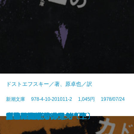
ドストエフスキー／著、原卓也／訳
新潮文庫 978-4-10-201011-2 1,045円 1978/07/24
日本百名山
男振
アイガー北壁・気象遭難
男たちのかいた絵
太郎物語(高校編)
四日のあやめ
明治・父・アメリカ
人民は弱し 官吏は強し
文車日記
カラマーゾフの兄弟〔中〕
カラマーゾフの兄弟〔下〕
カラマーゾフの兄弟〔上〕
ブランコのむこうで
おれに関する噂
忍者丹波大介
女神
零式戦闘機
妄想銀行
愛の年代記
八甲田山死の彷徨