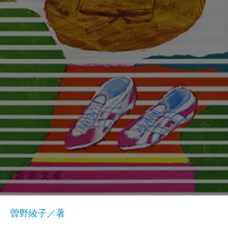
曽野綾子／著