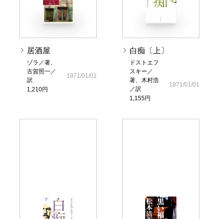
居酒屋
白痴〔上〕
ゾラ／著、
ドストエフ
古賀照一／
スキー／
1971/01/01
訳
著、木村浩
1971/01/01
／訳
1,210円
1,155円