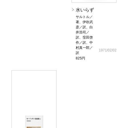
水いらず
サルトル／
著、伊吹武
彦／訳、白
井浩司／
訳、窪田啓
作／訳、中
村真一郎／
1971/02/02
訳
825円