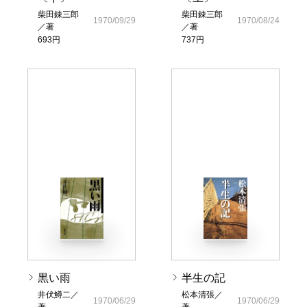
柴田錬三郎
柴田錬三郎
1970/09/29
1970/08/24
／著
／著
693円
737円
黒い雨
半生の記
井伏鱒二／
松本清張／
1970/06/29
1970/06/29