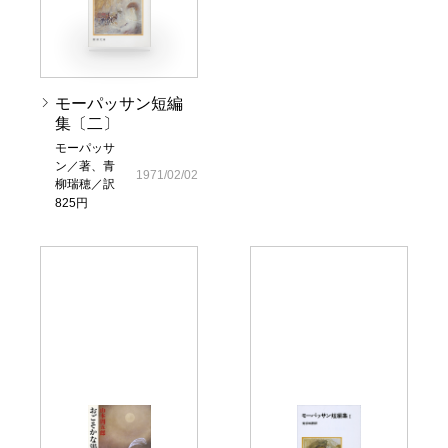
モーパッサン短編
集〔二〕
モーパッサ
ン／著、青
1971/02/02
柳瑞穂／訳
825円