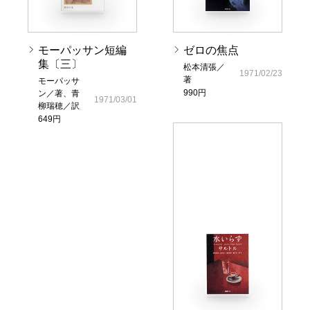
モーパッサン短編
ゼロの焦点
集〔三〕
松本清張／
1971/02/23
著
モーパッサ
990円
ン／著、青
1971/03/01
柳瑞穂／訳
649円