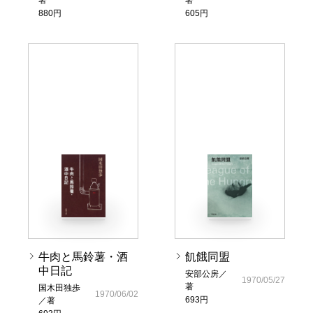
著
著
880円
605円
牛肉と馬鈴薯・酒
飢餓同盟
中日記
安部公房／
1970/05/27
著
国木田独歩
1970/06/02
693円
／著