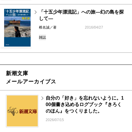
「十五少年漂流記」への旅―幻の島を探
して―
椎名誠／著
2016/04/27
雑誌
新潮文庫
メールアーカイブス
自分の「好き」を忘れないように。1
00個書き込めるログブック『きろく
のほん』をつくりました。
2026/07/15