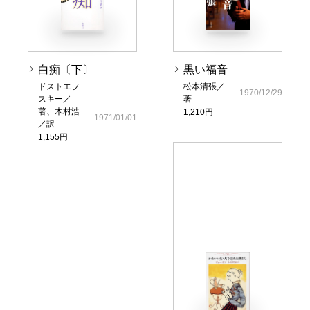
白痴〔下〕
黒い福音
ドストエフ
松本清張／
1970/12/29
スキー／
著
著、木村浩
1,210円
1971/01/01
／訳
1,155円