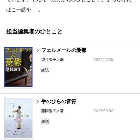
ばご一読を──。
担当編集者のひとこと
フェルメールの憂鬱
望月諒子／著
2024/06/05
雑誌
手のひらの音符
藤岡陽子／著
2016/09/02
雑誌