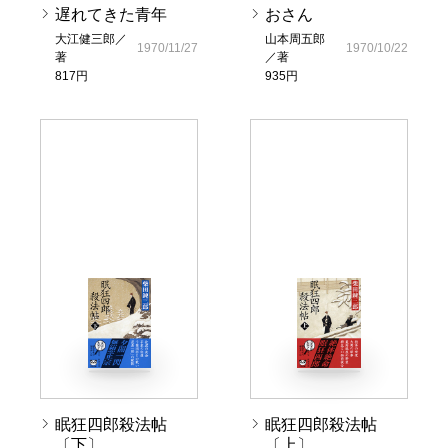
遅れてきた青年
おさん
大江健三郎／
山本周五郎
1970/11/27
1970/10/22
著
／著
817円
935円
眠狂四郎殺法帖
眠狂四郎殺法帖
〔下〕
〔上〕