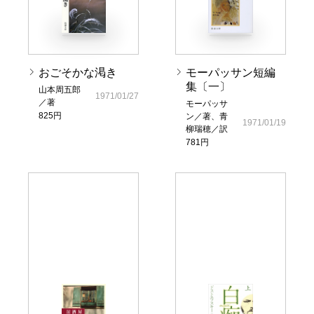
おごそかな渇き
モーパッサン短編
集〔一〕
山本周五郎
1971/01/27
／著
モーパッサ
825円
ン／著、青
1971/01/19
柳瑞穂／訳
781円