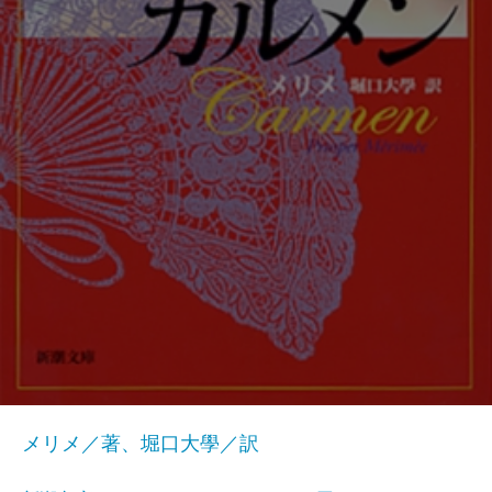
メリメ／著、堀口大學／訳