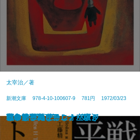
太宰治／著
新潮文庫 978-4-10-100607-9 781円 1972/03/23
ようこそ地球さん
燃えよ剣〔下〕
燃えよ剣〔上〕
蒼い描点
カルメン
ゴリオ爺さん
安土往還記
戦争と平和 四
空の怪物アグイー
お伽草紙
戦争と平和 一
戦争と平和 二
戦争と平和 三
アントニーとクレオパトラ
つゆのひぬま
アンナ・カレーニナ〔下〕
アンナ・カレーニナ〔上〕
アンナ・カレーニナ〔中〕
じゃじゃ馬ならし・空騒ぎ
霧の旗