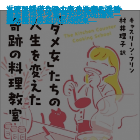
「ダメ女」たちの人生を変えた奇
友喰い―鬼食役人のあやかし退治
フランス革命の女たち―激動の時
沈没船博士、海の底で歴史の謎を
名前で呼ばれたこともなかったか
嘘があふれた世界で
巡査たちに敬礼を
希望のゆくえ
飛ぶ男
果ての海
土佐くろしお鉄道殺人事件
出版禁止 ろろるの村滞在記
TIMELESS
雷神
風神の手
屍衣にポケットはない
もふもふ―犬猫まみれの短編集―
オーバーヒート
夢に迷ってタクシーを呼んだ
アンソーシャル ディスタンス
跡の料理教室
帖―
代を生きた11人の物語―
追う
ら―奈良少年刑務所詩集―