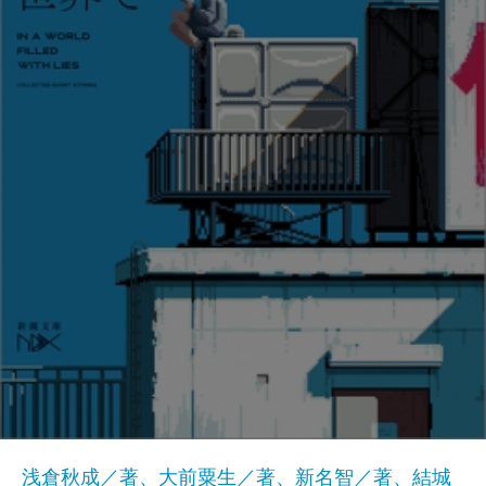
浅倉秋成／著、大前粟生／著、新名智／著、結城