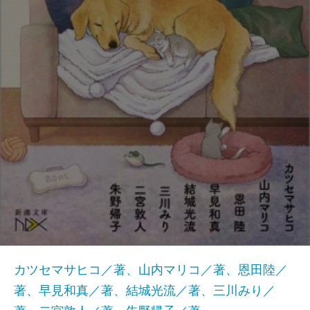
カツセマサヒコ／著、山内マリコ／著、恩田陸／
著、早見和真／著、結城光流／著、三川みり／