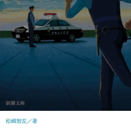
松嶋智左／著