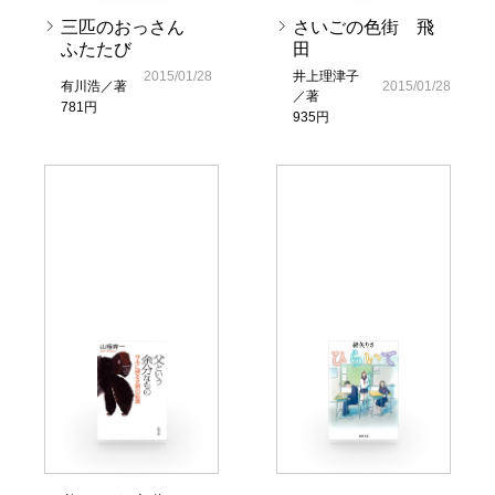
三匹のおっさん
さいごの色街 飛
ふたたび
田
2015/01/28
井上理津子
有川浩／著
2015/01/28
／著
781円
935円