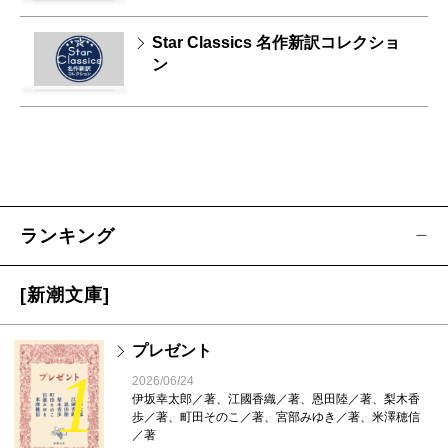
Star Classics 名作新訳コレクショ
ン
ランキング
[新潮文庫]
プレゼント
1
2026/06/24
伊坂幸太郎／著、江國香織／著、恩田陸／著、梨木香
歩／著、町田そのこ／著、宮部みゆき／著、米澤穂信
／著