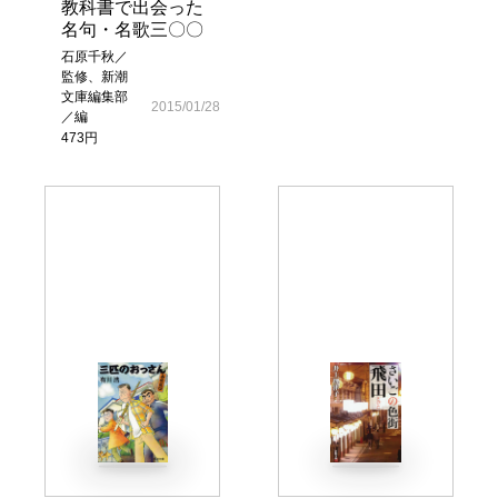
教科書で出会った
名句・名歌三〇〇
石原千秋／
監修、新潮
文庫編集部
2015/01/28
／編
473円