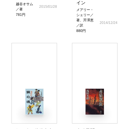
イン
越谷オサム
2015/01/28
／著
メアリー・
781円
シェリー／
著、芹澤恵
2014/12/24
／訳
880円