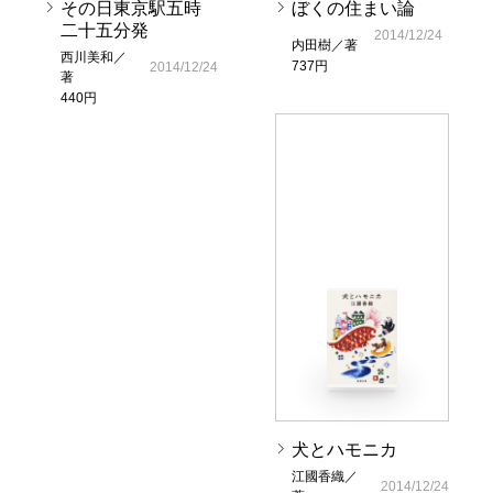
その日東京駅五時
ぼくの住まい論
二十五分発
2014/12/24
内田樹／著
西川美和／
737円
2014/12/24
著
440円
犬とハモニカ
江國香織／
2014/12/24