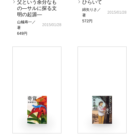
父という余分なも
ひらいて
の―サルに探る文
綿矢りさ／
2015/01/28
明の起源―
著
572円
山極寿一／
2015/01/28
著
649円