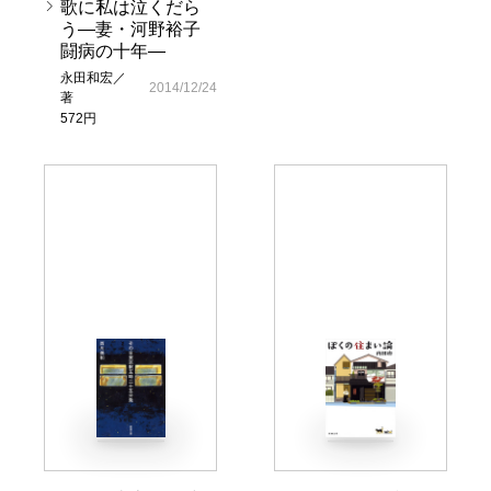
歌に私は泣くだら
う―妻・河野裕子
闘病の十年―
永田和宏／
2014/12/24
著
572円