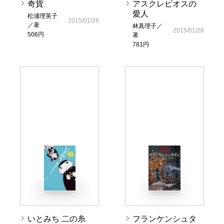
奇貨
アスクレピオスの
愛人
松浦理英子
2015/01/28
／著
林真理子／
2015/01/28
506円
著
781円
いとみち 二の糸
フランケンシュタ