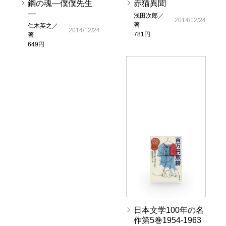
鋼の魂―僕僕先生
赤猫異聞
―
浅田次郎／
2014/12/24
著
仁木英之／
2014/12/24
781円
著
649円
日本文学100年の名
作第5巻1954-1963