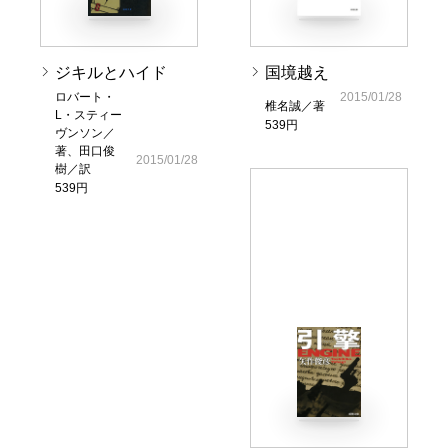
ジキルとハイド
国境越え
ロバート・
2015/01/28
椎名誠／著
L・スティー
539円
ヴンソン／
著、田口俊
2015/01/28
樹／訳
539円