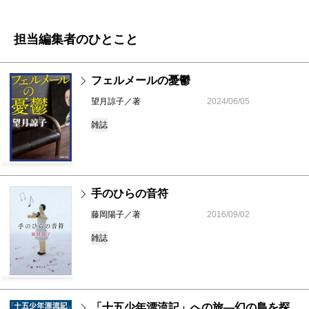
担当編集者のひとこと
フェルメールの憂鬱
望月諒子／著
2024/06/05
雑誌
手のひらの音符
藤岡陽子／著
2016/09/02
雑誌
「十五少年漂流記」への旅―幻の島を探